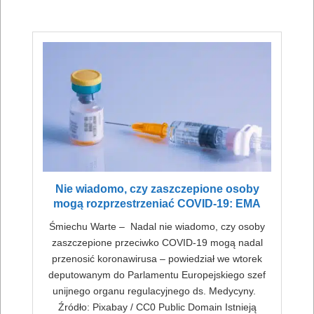
16
Nie wiadomo, czy zaszczepione osoby
mogą rozprzestrzeniać COVID-19: EMA
Śmiechu Warte – Nadal nie wiadomo, czy osoby
zaszczepione przeciwko COVID-19 mogą nadal
przenosić koronawirusa – powiedział we wtorek
deputowanym do Parlamentu Europejskiego szef
unijnego organu regulacyjnego ds. Medycyny.
Źródło: Pixabay / CC0 Public Domain Istnieją