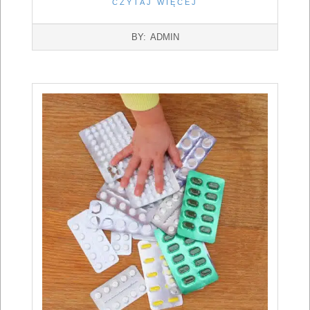
CZYTAJ WIĘCEJ
2022-
BY:
ADMIN
07-
16