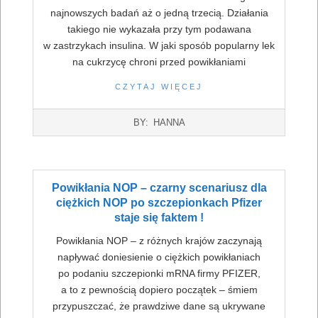
najnowszych badań aż o jedną trzecią. Działania
takiego nie wykazała przy tym podawana
w zastrzykach insulina. W jaki sposób popularny lek
na cukrzycę chroni przed powikłaniami
CZYTAJ WIĘCEJ
2022-
BY:
HANNA
07-
16
Powikłania NOP – czarny scenariusz dla
ciężkich NOP po szczepionkach Pfizer
staje się faktem !
Powikłania NOP – z różnych krajów zaczynają
napływać doniesienie o ciężkich powikłaniach
po podaniu szczepionki mRNA firmy PFIZER,
a to z pewnością dopiero początek – śmiem
przypuszczać, że prawdziwe dane są ukrywane