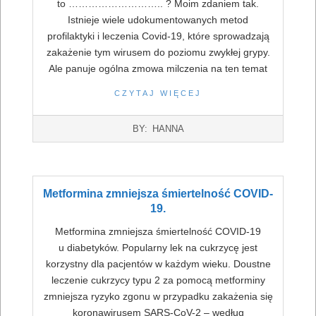
to ……………………….. ? Moim zdaniem tak.
Istnieje wiele udokumentowanych metod
profilaktyki i leczenia Covid-19, które sprowadzają
zakażenie tym wirusem do poziomu zwykłej grypy.
Ale panuje ogólna zmowa milczenia na ten temat
CZYTAJ WIĘCEJ
2022-
BY:
HANNA
07-
16
Metformina zmniejsza śmiertelność COVID-
19.
Metformina zmniejsza śmiertelność COVID-19
u diabetyków. Popularny lek na cukrzycę jest
korzystny dla pacjentów w każdym wieku. Doustne
leczenie cukrzycy typu 2 za pomocą metforminy
zmniejsza ryzyko zgonu w przypadku zakażenia się
koronawirusem SARS-CoV-2 – według