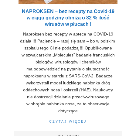
NAPROKSEN – bez recepty na Covid-19
w ciągu godziny obniża o 82 % ilość
wirusów w płucach !
Naproksen bez recepty w aptece na COVID-19
działa !!! Pacjencie – ratuj się sam – bo w polskim
szpitalu tego Ci nie podadzą !!! Opublikowane
w szwajcarskim „Molecules” badanie francuskich
biologów, wirusologów i chemików
ma odpowiedzieć na pytanie o skuteczność
naproksenu w starciu z SARS-CoV-2. Badacze
wykorzystali model ludzkiego nabłonka dróg
oddechowych nosa i oskrzeli (HAE). Naukowcy
nie dostrzegli działania przeciwwirusowego
w obrębie nabłonka nosa, za to obserwacje
dotyczące
CZYTAJ WIĘCEJ
2022-