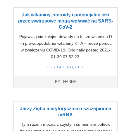
Jak witaminy, steroidy i potencjalne leki
przeciwwirusowe mogą wpływać na SARS-
CoV-2
Pojawiają się kolejne dowody na to, że witamina D
– i prawdopodobnie witaminy K i A – może pomóc
w zwalczaniu COVID-19. Originally posted 2021-
01-30 07:52:23.
CZYTAJ WIĘCEJ
2022-
BY:
HANNA
07-
16
Jerzy Zięba merytorycznie o szczepionce
mRNA
Tym razem można z czystym sumieniem polecić
do obejrzenia nowy w pełni merytoryczny materiał