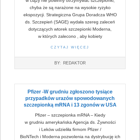
w ciąży nie powinny otrzymywać szczepionki,
chyba że są narażone na wysokie ryzyko
ekspozycji. Strategiczna Grupa Doradcza WHO
ds. Szczepień (SAGE) wydała szereg zaleceń
dotyczących wtorek szczepionki Moderna,
w których zalecono , aby kobiety
CZYTAJ WIĘCEJ
2022-
BY:
REDAKTOR
07-
16
Pfizer -W grudniu zgłoszono tysiące
przypadków urazów spowodowanych
szczepionką mRNA i 13 zgonów w USA
Pfizer – szczepionka mRNA – Kiedy
w grudniu amerykańska Agencja ds. Żywności
i Leków udzieliła firmom Pfizer /
BioNTech i Moderna pozwolenia na dystrybucję ich