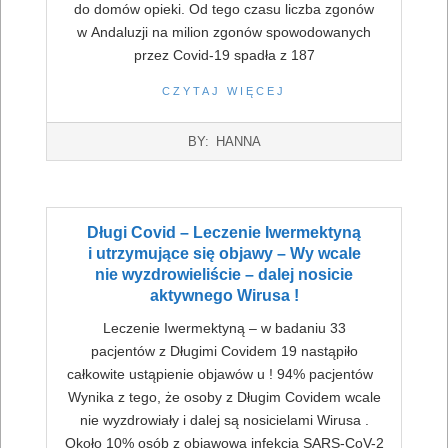
do domów opieki. Od tego czasu liczba zgonów
w Andaluzji na milion zgonów spowodowanych
przez Covid-19 spadła z 187
CZYTAJ WIĘCEJ
2022-
BY:
HANNA
07-
16
Długi Covid – Leczenie Iwermektyną
i utrzymujące się objawy – Wy wcale
nie wyzdrowieliście – dalej nosicie
aktywnego Wirusa !
Leczenie Iwermektyną – w badaniu 33
pacjentów z Długimi Covidem 19 nastąpiło
całkowite ustąpienie objawów u ! 94% pacjentów
Wynika z tego, że osoby z Długim Covidem wcale
nie wyzdrowiały i dalej są nosicielami Wirusa .
Około 10% osób z objawową infekcją SARS-CoV-2