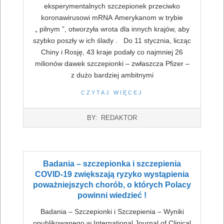
eksperymentalnych szczepionek przeciwko
koronawirusowi mRNA Amerykanom w trybie
„ pilnym ”, otworzyła wrota dla innych krajów, aby
szybko poszły w ich ślady . Do 11 stycznia, licząc
Chiny i Rosję, 43 kraje podały co najmniej 26
milionów dawek szczepionki – zwłaszcza Pfizer –
z dużo bardziej ambitnymi
CZYTAJ WIĘCEJ
2022-
BY:
REDAKTOR
07-
16
Badania – szczepionka i szczepienia
COVID-19 zwiększają ryzyko wystąpienia
poważniejszych chorób, o których Polacy
powinni wiedzieć !
Badania – Szczepionki i Szczepienia – Wyniki
opublikowanego w International Journal of Clinical