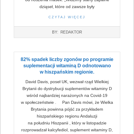
dziąseł, które od zawsze były
CZYTAJ WIĘCEJ
2022-
BY:
REDAKTOR
07-
16
82% spadek liczby zgonów po programie
suplementacji witaminą D odnotowano
w hiszpańskim regionie.
David Davis, poseł UK, wezwał rząd Wielkiej
Brytanii do dystrybucji suplementów witaminy D
wśród najbardziej narażonych na Covid-19
w społeczeństwie . Pan Davis mówi, że Wielka
Brytania powinna pójść za przykładem
hiszpańskiego regionu Andaluzji
na południu Hiszpanii , który w listopadzie
rozprowadzał kalcyfediol, suplement witaminy D,