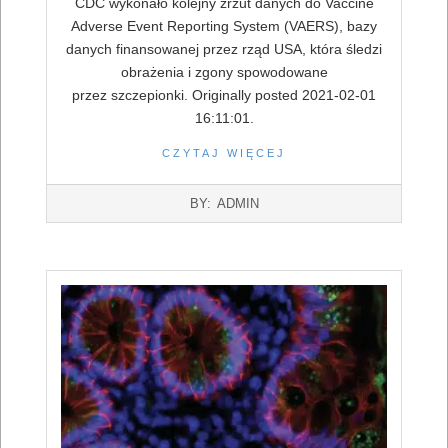
CDC wykonało kolejny zrzut danych do Vaccine
Adverse Event Reporting System (VAERS), bazy
danych finansowanej przez rząd USA, która śledzi
obrażenia i zgony spowodowane
przez szczepionki. Originally posted 2021-02-01
16:11:01.
CZYTAJ WIĘCEJ
2022-
BY:
ADMIN
07-
16