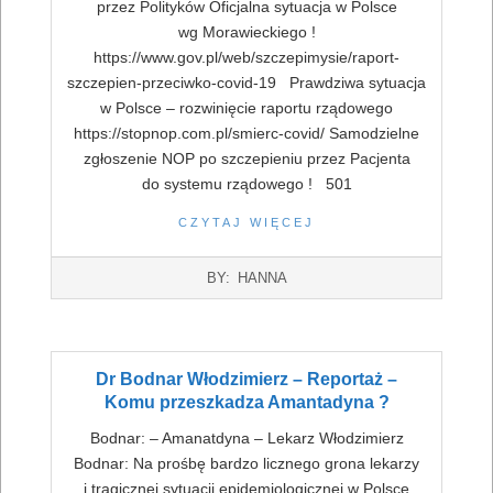
przez Polityków Oficjalna sytuacja w Polsce
wg Morawieckiego !
https://www.gov.pl/web/szczepimysie/raport-
szczepien-przeciwko-covid-19 Prawdziwa sytuacja
w Polsce – rozwinięcie raportu rządowego
https://stopnop.com.pl/smierc-covid/ Samodzielne
zgłoszenie NOP po szczepieniu przez Pacjenta
do systemu rządowego ! 501
CZYTAJ WIĘCEJ
2022-
BY:
HANNA
07-
16
Dr Bodnar Włodzimierz – Reportaż –
Komu przeszkadza Amantadyna ?
Bodnar: – Amanatdyna – Lekarz Włodzimierz
Bodnar: Na prośbę bardzo licznego grona lekarzy
i tragicznej sytuacji epidemiologicznej w Polsce