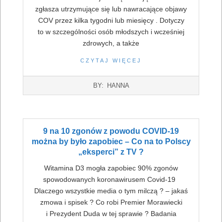
zgłasza utrzymujące się lub nawracające objawy
COV przez kilka tygodni lub miesięcy . Dotyczy
to w szczególności osób młodszych i wcześniej
zdrowych, a także
CZYTAJ WIĘCEJ
2022-
BY:
HANNA
07-
16
9 na 10 zgonów z powodu COVID-19
można by było zapobiec – Co na to Polscy
„eksperci” z TV ?
Witamina D3 mogła zapobiec 90% zgonów
spowodowanych koronawirusem Covid-19
Dlaczego wszystkie media o tym milczą ? – jakaś
zmowa i spisek ? Co robi Premier Morawiecki
i Prezydent Duda w tej sprawie ? Badania