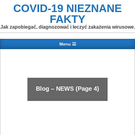
Skip
COVID-19 NIEZNANE
to
FAKTY
content
Jak zapobiegać, diagnozować i leczyć zakażenia wirusowe.
Primary
Menu
Navigation
Menu
Blog – NEWS
(Page 4)