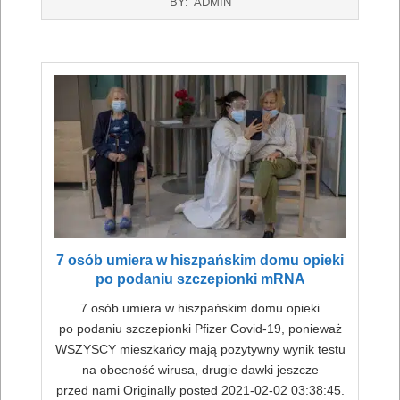
BY:
ADMIN
07-
16
7 osób umiera w hiszpańskim domu opieki
po podaniu szczepionki mRNA
7 osób umiera w hiszpańskim domu opieki
po podaniu szczepionki Pfizer Covid-19, ponieważ
WSZYSCY mieszkańcy mają pozytywny wynik testu
na obecność wirusa, drugie dawki jeszcze
przed nami Originally posted 2021-02-02 03:38:45.