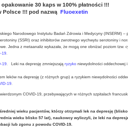
 opakowanie 30 kaps w 100% płatności !!!
w Polsce !!! pod nazwą
Fluoexetin
uskiego Narodowego Instytutu Badań Zdrowia i Medycyny (INSERM) – 
erotoniny (SSRI) oraz inhibitorów zwrotnego wychwytu serotoniny i nor
sowe. Jedna z metaanaliz wykazała, że mogą one obniżać poziom tzw. c
-19
.
-19
. Leki na depresję zmniejszają
ryzyko
niewydolności oddechowej i i
em leków na depresję (z różnych grup) a ryzykiem niewydolności odd
ID-19
.
twierdzonym COVID-19, przebywających w różnych szpitalach francusk
redniej wieku pacjentów, którzy otrzymali lek na depresję (blisko 
ednia wieku blisko 57 lat), naukowcy wyliczyli, że leki na depresj
ubacji lub zgonu z powodu COVID-19.