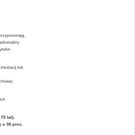
przypominają,
adrenaliny
ytokin
ntubacji lub
echowej
ich.
75 lat),
ę o 36 proc.