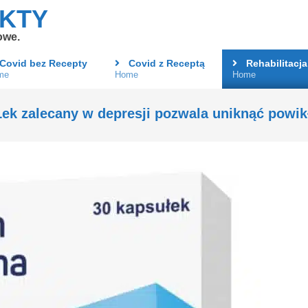
AKTY
owe.
Covid bez Recepty
Covid z Receptą
Rehabilitacja
me
Home
Home
Primary
Navigation
Menu
Lek zalecany w depresji pozwala uniknąć powik