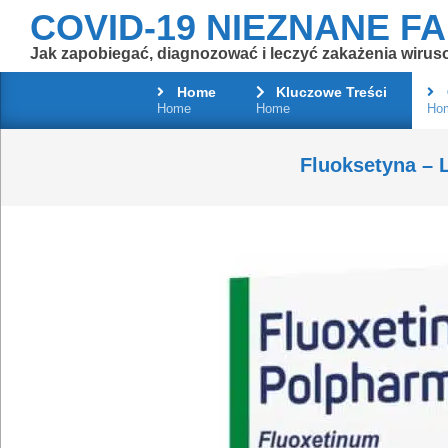
Skip
COVID-19 NIEZNANE F
to
Jak zapobiegać, diagnozować i leczyć zakażenia wirus
content
Home
Kluczowe Treści
Home
Home
Ho
Fluoksetyna – 