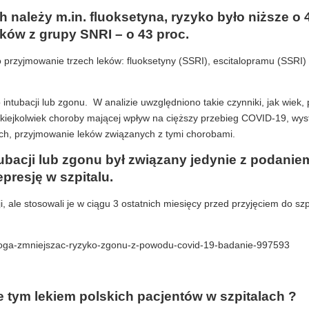
należy m.in. fluoksetyna, ryzyko było niższe o 4
ków z grupy SNRI – o 43 proc.
ło przyjmowanie trzech leków: fluoksetyny (SSRI), escitalopramu (SSRI)
intubacji lub zgonu. W analizie uwzględniono takie czynniki, jak wiek, 
akiejkolwiek choroby mającej wpływ na cięższy przebieg COVID-19, wy
ych, przyjmowanie leków związanych z tymi chorobami.
ubacji lub zgonu był związany jedynie z podanie
presję w szpitalu.
, ale stosowali je w ciągu 3 ostatnich miesięcy przed przyjęciem do szp
-moga-zmniejszac-ryzyko-zgonu-z-powodu-covid-19-badanie-997593
 tym lekiem polskich pacjentów w szpitalach ?