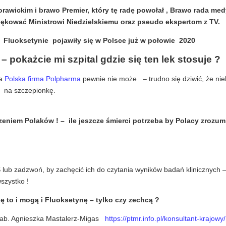
awickim i brawo Premier, który tę radę powołał , Brawo rada me
iękować Ministrowi Niedzielskiemu oraz pseudo ekspertom z TV.
 o Fluoksetynie pojawiły się w Polsce już w połowie 2020
ł – pokażcie mi szpital gdzie się ten lek stosuje ?
 a
Polska firma Polpharma
pewnie nie może – trudno się dziwić, że niek
na szczepionkę.
zeniem Polaków ! – ile jeszcze śmierci potrzeba by Polacy zrozumi
MS lub zadzwoń, by zachęcić ich do czytania wyników badań klinicznych
szystko !
 to i mogą i Fluoksetynę – tylko czy zechcą ?
 hab. Agnieszka Mastalerz-Migas
https://ptmr.info.pl/konsultant-krajowy/