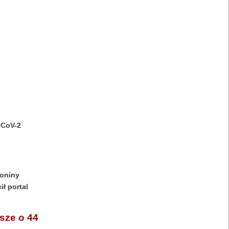
-CoV-2
toniny
ił portal
sze o 44