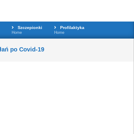
Szczepionki
Profilaktyka
Home
Home
łań po Covid-19