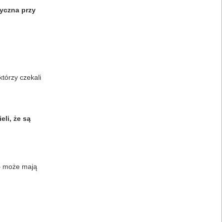
dyczna przy
tórzy czekali
eli, że są
 – może mają