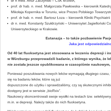
dr n med. Artur Zaczyński – CSK MSWiA,
prof. dr hab. n. med. Małgorzata Pawłowska – kierownik Kated
Mikołaja Kopernika w Toruniu, wice Prezes Polskiego Towarzy
prof. dr hab. n. med. Bartosz Łoza – kierownik Kliniki Psychia
dr n. med. Konstanty Szułdrzyński – Uniwersytet Jagielloński 
Uniwersyteckiego w Krakowie.
Eutanazja – to także pozbawienie Pacje
Jaka jest odpowiedzialno
Od 40 lat fluoksetyna jest stosowana w leczeniu depresji i 
w Würzburgu przeprowadzili badanie, z którego wynika, że
le
nie została jeszcze opublikowana w czasopiśmie naukowym, 
Ponieważ poszukiwania nowych leków wymagają długiego czasu, w t
się na badaniu leków, które są już
dopuszczone do użytku i sprawdzaliśmy, czy są skutecznymi inhibi
dostępny jest w serwisie „bioRxiv”.
Naukowcy skoncentrowali swoje wysiłki na testach tzw. selektywn
m.in. w depresji. Należy także do nich fluoksetyna.