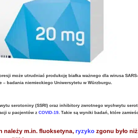
presji może utrudniać produkcję białka ważnego dla wirusa SARS
e – badania niemieckiego
Uniwersytetu w Würzburgu.
hwytu serotoniny (SSRI) oraz inhibitory zwrotnego wychwytu sero
acji u pacjentów z
COVID-19
. Takie są wyniki badań, które zamieśc
 należy m.in. fluoksetyna,
ryzyko
zgonu było niż