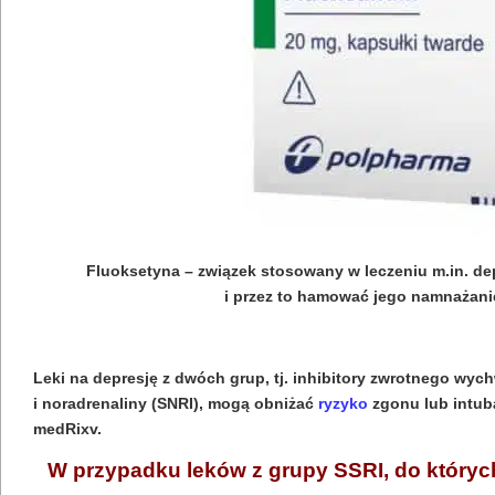
Fluoksetyna – związek stosowany w leczeniu m.in. de
i przez to hamować jego namnażani
Leki na depresję z dwóch grup, tj. inhibitory zwrotnego wyc
i noradrenaliny (SNRI), mogą obniżać
ryzyko
zgonu lub intub
medRixv.
W przypadku leków z grupy SSRI, do których