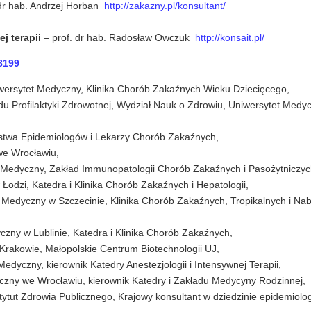
dr hab. Andrzej Horban
http://zakazny.pl/konsultant/
j terapii
– prof. dr hab. Radosław Owczuk
http://konsait.pl/
8199
wersytet Medyczny, Klinika Chorób Zakaźnych Wieku Dziecięcego,
adu Profilaktyki Zdrowotnej, Wydział Nauk o Zdrowiu, Uniwersytet Medy
zystwa Epidemiologów i Lekarzy Chorób Zakaźnych,
we Wrocławiu,
t Medyczny, Zakład Immunopatologii Chorób Zakaźnych i Pasożytniczyc
Łodzi, Katedra i Klinika Chorób Zakaźnych i Hepatologii,
t Medyczny w Szczecinie, Klinika Chorób Zakaźnych, Tropikalnych i Na
czny w Lublinie, Katedra i Klinika Chorób Zakaźnych,
 w Krakowie, Małopolskie Centrum Biotechnologii UJ,
dyczny, kierownik Katedry Anestezjologii i Intensywnej Terapii,
czny we Wrocławiu, kierownik Katedry i Zakładu Medycyny Rodzinnej,
tut Zdrowia Publicznego, Krajowy konsultant w dziedzinie epidemiologi