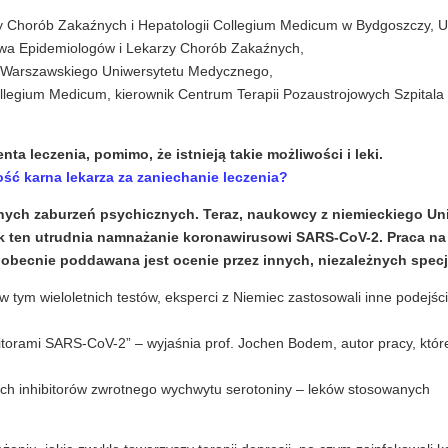
ry Chorób Zakaźnych i Hepatologii Collegium Medicum w Bydgoszczy, U
stwa Epidemiologów i Lekarzy Chorób Zakaźnych,
trii Warszawskiego Uniwersytetu Medycznego,
Collegium Medicum, kierownik Centrum Terapii Pozaustrojowych Szpitala
nta leczenia, pomimo, że istnieją takie możliwości
i leki.
ść karna lekarza za zaniechanie leczenia?
innych zaburzeń psychicznych. Teraz, naukowcy z niemieckiego Un
k ten utrudnia namnażanie koronawirusowi SARS-CoV-2. Praca na
obecnie poddawana jest ocenie przez innych, niezależnych specj
ym wieloletnich testów, eksperci z Niemiec zastosowali inne podejści
torami SARS-CoV-2” – wyjaśnia prof. Jochen Bodem, autor pracy, które
ych inhibitorów zwrotnego wychwytu serotoniny – leków stosowanych