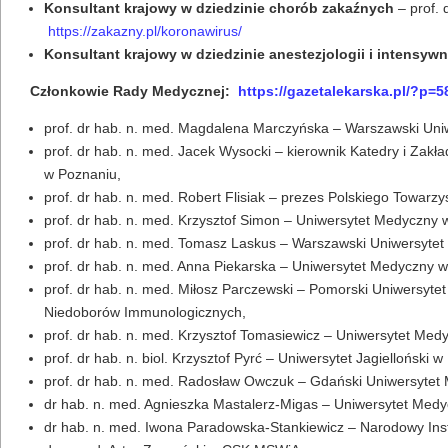
Konsultant krajowy w dziedzinie chorób zakaźnych
– prof. 
https://zakazny.pl/koronawirus/
Konsultant krajowy w dziedzinie anestezjologii i intensywne
Członkowie Rady Medycznej:
https://gazetalekarska.pl/?p=5
prof. dr hab. n. med. Magdalena Marczyńska – Warszawski Uni
prof. dr hab. n. med. Jacek Wysocki – kierownik Katedry i Zakł
w Poznaniu,
prof. dr hab. n. med. Robert Flisiak – prezes Polskiego Towar
prof. dr hab. n. med. Krzysztof Simon – Uniwersytet Medyczny 
prof. dr hab. n. med. Tomasz Laskus – Warszawski Uniwersyte
prof. dr hab. n. med. Anna Piekarska – Uniwersytet Medyczny w 
prof. dr hab. n. med. Miłosz Parczewski – Pomorski Uniwersyte
Niedoborów Immunologicznych,
prof. dr hab. n. med. Krzysztof Tomasiewicz – Uniwersytet Medy
prof. dr hab. n. biol. Krzysztof Pyrć – Uniwersytet Jagielloński
prof. dr hab. n. med. Radosław Owczuk – Gdański Uniwersytet Me
dr hab. n. med. Agnieszka Mastalerz-Migas – Uniwersytet Medy
dr hab. n. med. Iwona Paradowska-Stankiewicz – Narodowy Insty