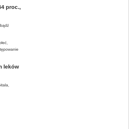
4 proc.,
 bądź
płeć,
stępowanie
m leków
itala,