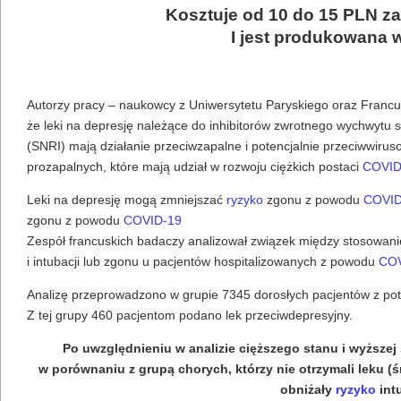
Kosztuje od 10 do 15 PLN za
I jest produkowana 
Autorzy pracy – naukowcy z Uniwersytetu Paryskiego oraz Franc
że leki na depresję należące do inhibitorów zwrotnego wychwytu s
(SNRI) mają działanie przeciwzapalne i potencjalnie przeciwwiru
prozapalnych, które mają udział w rozwoju ciężkich postaci
COVID
Leki na depresję mogą zmniejszać
ryzyko
zgonu z powodu
COVID
zgonu z powodu
COVID-19
Zespół francuskich badaczy analizował związek między stosowani
i intubacji lub zgonu u pacjentów hospitalizowanych z powodu
COV
Analizę przeprowadzono w grupie 7345 dorosłych pacjentów z po
Z tej grupy 460 pacjentom podano lek przeciwdepresyjny.
Po uwzględnieniu w analizie cięższego stanu i wyższej ś
w porównaniu z grupą chorych, którzy nie otrzymali leku (śr
obniżały
ryzyko
int