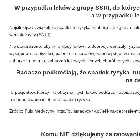
W przypadku leków z grupy SSRI, do których 
a w przypadku le
Najsilniejszy związek ze spadkiem ryzyka intubacji lub zgonu mia
wenlafaksyny (SNRI).
Nie stwierdzono, aby inne klasy leków na depresję obniżały ryzyko 
występowanie otyłości, palenie papierosów, współwystępowanie j
zaburzeń nastroju, zaburzeń lękowych i innych chorób psychiczn
Badacze podkreślają, że spadek ryzyka int
na de
U pacjentów, którzy nie otrzymali tych leków podczas hospitalizacji
nie odnotowano istotnego spadku ryzyka.
Źródło: Puls Medycyny htts://pulsmedycyny.pl/leki-na-depresje
Komu NIE dziękujemy za ratowanie