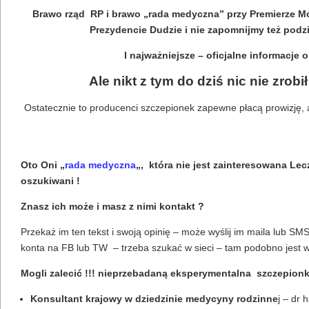
Brawo rząd RP i brawo „rada medyczna” przy Premierze Mor
Prezydencie Dudzie i nie zapomnijmy też podz
I najważniejsze – oficjalne informacje
Ale nikt z tym do dziś nic nie zrobi
Ostatecznie to producenci szczepionek zapewne płacą prowizję,
Oto Oni „
rada medyczna
„, która nie jest zainteresowana Lec
oszukiwani !
Znasz ich może i masz z nimi kontakt ?
Przekaż im ten tekst i swoją opinię – może wyślij im maila lub S
konta na FB lub TW – trzeba szukać w sieci – tam podobno jest w
Mogli zalecić !!! nieprzebadaną eksperymentalna szczepionkę
Konsultant krajowy w dziedzinie medycyny rodzinne
j – dr