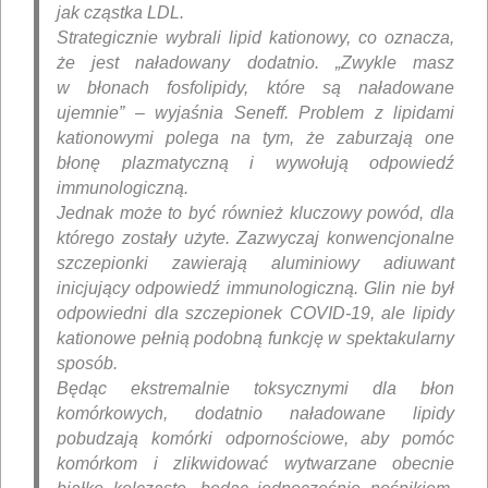
jak cząstka LDL.
Strategicznie wybrali lipid kationowy, co oznacza,
że ​​jest naładowany dodatnio. „Zwykle masz
w błonach fosfolipidy, które są naładowane
ujemnie” – wyjaśnia Seneff. Problem z lipidami
kationowymi polega na tym, że zaburzają one
błonę plazmatyczną i wywołują odpowiedź
immunologiczną.
Jednak może to być również kluczowy powód, dla
którego zostały użyte. Zazwyczaj konwencjonalne
szczepionki zawierają aluminiowy adiuwant
inicjujący odpowiedź immunologiczną. Glin nie był
odpowiedni dla szczepionek COVID-19, ale lipidy
kationowe pełnią podobną funkcję w spektakularny
sposób.
Będąc ekstremalnie toksycznymi dla błon
komórkowych, dodatnio naładowane lipidy
pobudzają komórki odpornościowe, aby pomóc
komórkom i zlikwidować wytwarzane obecnie