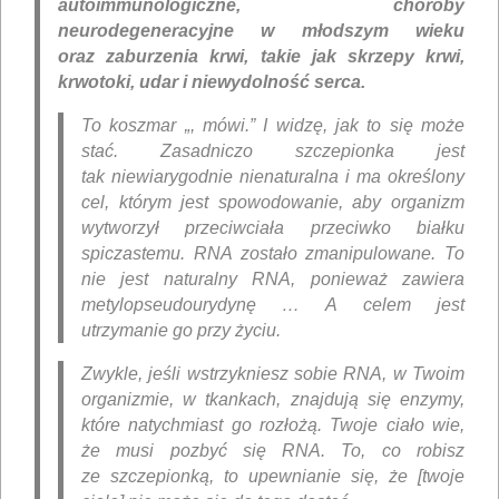
autoimmunologiczne, choroby
neurodegeneracyjne w młodszym wieku
oraz zaburzenia krwi, takie jak skrzepy krwi,
krwotoki, udar i niewydolność serca.
To koszmar „, mówi.” I widzę, jak to się może
stać. Zasadniczo szczepionka jest
tak niewiarygodnie nienaturalna i ma określony
cel, którym jest spowodowanie, aby organizm
wytworzył przeciwciała przeciwko białku
spiczastemu. RNA zostało zmanipulowane. To
nie jest naturalny RNA, ponieważ zawiera
metylopseudourydynę … A celem jest
utrzymanie go przy życiu.
Zwykle, jeśli wstrzykniesz sobie RNA, w Twoim
organizmie, w tkankach, znajdują się enzymy,
które natychmiast go rozłożą. Twoje ciało wie,
że musi pozbyć się RNA. To, co robisz
ze szczepionką, to upewnianie się, że [twoje