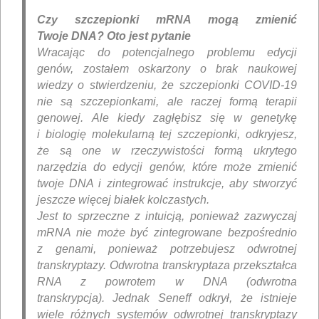
Czy szczepionki mRNA mogą zmienić
Twoje DNA? Oto jest pytanie
Wracając do potencjalnego problemu edycji
genów, zostałem oskarżony o brak naukowej
wiedzy o stwierdzeniu, że szczepionki COVID-19
nie są szczepionkami, ale raczej formą terapii
genowej. Ale kiedy zagłębisz się w genetykę
i biologię molekularną tej szczepionki, odkryjesz,
że są one w rzeczywistości formą ukrytego
narzędzia do edycji genów, które może zmienić
twoje DNA i zintegrować instrukcje, aby stworzyć
jeszcze więcej białek kolczastych.
Jest to sprzeczne z intuicją, ponieważ zazwyczaj
mRNA nie może być zintegrowane bezpośrednio
z genami, ponieważ potrzebujesz odwrotnej
transkryptazy. Odwrotna transkryptaza przekształca
RNA z powrotem w DNA (odwrotna
transkrypcja). Jednak Seneff odkrył, że istnieje
wiele różnych systemów odwrotnej transkryptazy