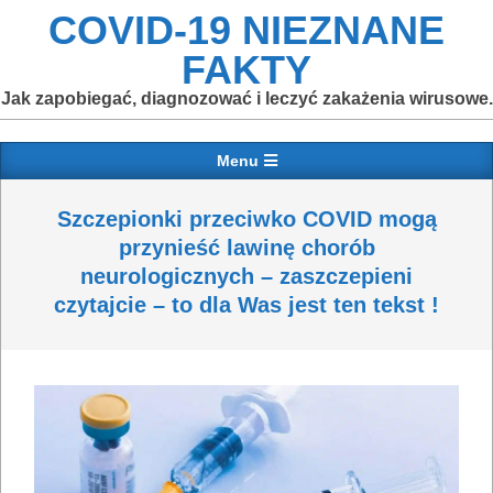
Skip
COVID-19 NIEZNANE
to
FAKTY
content
Jak zapobiegać, diagnozować i leczyć zakażenia wirusowe.
Primary
Menu
Navigation
Menu
Szczepionki przeciwko COVID mogą
przynieść lawinę chorób
neurologicznych – zaszczepieni
czytajcie – to dla Was jest ten tekst !