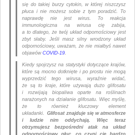
się do takiej burzy cytokin, w której niszczysz
płuca i nie możesz sobie z tym poradzić. To
naprawdę nie jest wirus. To reakcja
immunologiczna na wirusa cię zabija,
a to dlatego, że twój układ odpornościowy jest
zbyt słaby. Jeśli masz silny wrodzony układ
odpornościowy, uważam, że nie miałbyś nawet
objawów
COVID-19
.
Kiedy spojrzysz na statystyki dotyczące krajów,
które są mocno dotknięte i po prostu nie mogą
wyprzedzić tego wirusa, wyraźnie widać,
że są to kraje, które używają dużo glifosatu
i rozwijają biopaliwa oparte na roślinach
narażonych na działanie glifosatu. Więc myślę,
że to również kluczowy element
układanki.
Glifosat znajduje się w atmosferze
i ludzie nim oddychają. Więc teraz
otrzymujesz bezpośredni atak na układ
odpornościowy płuc, co czyni cię bardzo