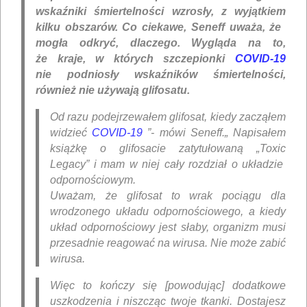
wskaźniki śmiertelności wzrosły, z wyjątkiem
kilku obszarów. Co ciekawe, Seneff uważa, że ​​
mogła odkryć, dlaczego. Wygląda na to,
że kraje, w których szczepionki
COVID-19
nie podniosły wskaźników śmiertelności,
również nie używają glifosatu.
Od razu podejrzewałem glifosat, kiedy zacząłem
widzieć
COVID-19
”- mówi Seneff.„ Napisałem
książkę o glifosacie zatytułowaną „Toxic
Legacy” i mam w niej cały rozdział o układzie
odpornościowym.
Uważam, że glifosat to wrak pociągu dla
wrodzonego układu odpornościowego, a kiedy
układ odpornościowy jest słaby, organizm musi
przesadnie reagować na wirusa. Nie może zabić
wirusa.
Więc to kończy się [powodując] dodatkowe
uszkodzenia i niszcząc twoje tkanki. Dostajesz