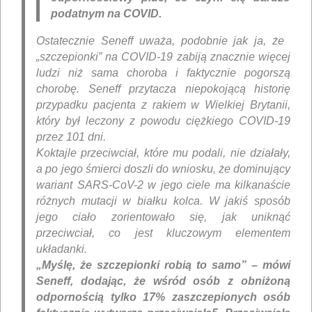
podatnym na COVID.
Ostatecznie Seneff uważa, podobnie jak ja, że ​​
„szczepionki” na COVID-19 zabiją znacznie więcej
ludzi niż sama choroba i faktycznie pogorszą
chorobę. Seneff przytacza niepokojącą historię
przypadku pacjenta z rakiem w Wielkiej Brytanii,
który był leczony z powodu ciężkiego COVID-19
przez 101 dni.
Koktajle przeciwciał, które mu podali, nie działały,
a po jego śmierci doszli do wniosku, że dominujący
wariant SARS-CoV-2 w jego ciele ma kilkanaście
różnych mutacji w białku kolca. W jakiś sposób
jego ciało zorientowało się, jak uniknąć
przeciwciał, co jest kluczowym elementem
układanki.
„Myślę, że szczepionki robią to samo” – mówi
Seneff, dodając, że wśród osób z obniżoną
odpornością tylko 17% zaszczepionych osób