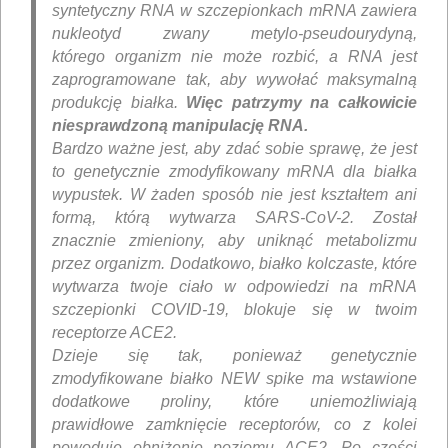
syntetyczny RNA w szczepionkach mRNA zawiera
nukleotyd zwany metylo-pseudourydyną,
którego organizm nie może rozbić, a RNA jest
zaprogramowane tak, aby wywołać maksymalną
produkcję białka.
Więc patrzymy na całkowicie
niesprawdzoną manipulację RNA.
Bardzo ważne jest, aby zdać sobie sprawę, że jest
to genetycznie zmodyfikowany mRNA dla białka
wypustek. W żaden sposób nie jest kształtem ani
formą, którą wytwarza SARS-CoV-2. Został
znacznie zmieniony, aby uniknąć metabolizmu
przez organizm. Dodatkowo, białko kolczaste, które
wytwarza twoje ciało w odpowiedzi na mRNA
szczepionki COVID-19, blokuje się w twoim
receptorze ACE2.
Dzieje się tak, ponieważ genetycznie
zmodyfikowane białko NEW spike ma wstawione
dodatkowe proliny, które uniemożliwiają
prawidłowe zamknięcie receptorów, co z kolei
powoduje obniżenie poziomu ACE2. Po części