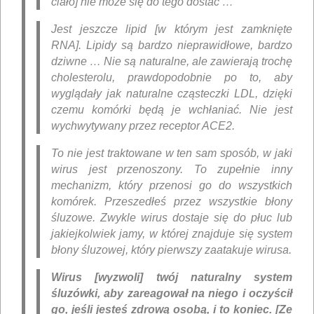
ciało] nie może się do tego dostać …
Jest jeszcze lipid [w którym jest zamknięte
RNA]. Lipidy są bardzo nieprawidłowe, bardzo
dziwne … Nie są naturalne, ale zawierają trochę
cholesterolu, prawdopodobnie po to, aby
wyglądały jak naturalne cząsteczki LDL, dzięki
czemu komórki będą je wchłaniać. Nie jest
wychwytywany przez receptor ACE2.
To nie jest traktowane w ten sam sposób, w jaki
wirus jest przenoszony. To zupełnie inny
mechanizm, który przenosi go do wszystkich
komórek. Przeszedłeś przez wszystkie błony
śluzowe. Zwykle wirus dostaje się do płuc lub
jakiejkolwiek jamy, w której znajduje się system
błony śluzowej, który pierwszy zaatakuje wirusa.
Wirus [wyzwoli] twój naturalny system
śluzówki, aby zareagował na niego i oczyścił
go, jeśli jesteś zdrową osobą, i to koniec. [Ze