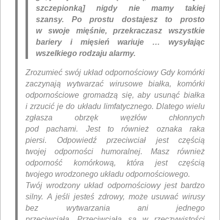
szczepionką] nigdy nie mamy takiej
szansy. Po prostu dostajesz to prosto
w swoje mięśnie, przekraczasz wszystkie
bariery i mięsień wariuje … wysyłając
wszelkiego rodzaju alarmy.
Zrozumieć
swój układ
odpornościowy
Gdy komórki
zaczynają wytwarzać wirusowe białka, komórki
odpornościowe gromadzą się, aby usunąć białka
i zrzucić je do układu limfatycznego. Dlatego wielu
zgłasza obrzęk węzłów chłonnych
pod pachami. Jest to również oznaka raka
piersi. Odpowiedź przeciwciał jest częścią
twojej odporności humoralnej. Masz również
odporność komórkową, która jest częścią
twojego wrodzonego układu odpornościowego.
Twój wrodzony układ odpornościowy jest bardzo
silny. A jeśli jesteś zdrowy, może usuwać wirusy
bez wytwarzania ani jednego
przeciwciała. Przeciwciała są w rzeczywistości