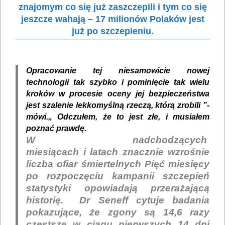
znajomym co się już zaszczepili i tym co się
jeszcze wahają – 17 milionów Polaków jest
już po szczepieniu.
Opracowanie tej niesamowicie nowej
technologii tak szybko i pominięcie tak wielu
kroków w procesie oceny jej bezpieczeństwa
jest szalenie lekkomyślną rzeczą, którą zrobili ”-
mówi.„ Odczułem, że to jest złe, i musiałem
poznać prawdę.
W nadchodzących
miesiącach
i latach
znacznie wzrośnie
liczba
ofiar śmiertelnych
Pięć miesięcy
po rozpoczęciu kampanii szczepień
statystyki opowiadają przerażającą
historię. Dr Seneff cytuje badania
pokazujące, że zgony są 14,6 razy
częstsze w ciągu pierwszych 14 dni