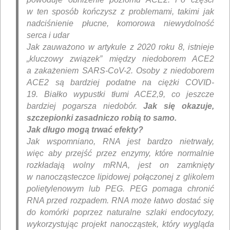
w ten sposób kończysz z problemami, takimi jak
nadciśnienie płucne, komorowa niewydolność
serca i udar
Jak zauważono w artykule z 2020 roku 8, istnieje
„kluczowy związek” między niedoborem ACE2
a zakażeniem SARS-CoV-2. Osoby z niedoborem
ACE2 są bardziej podatne na ciężki COVID-
19. Białko wypustki tłumi ACE2,9, co jeszcze
bardziej pogarsza niedobór.
Jak się okazuje,
szczepionki zasadniczo robią to samo.
Jak długo mogą trwać efekty?
Jak wspomniano, RNA jest bardzo nietrwały,
więc aby przejść przez enzymy, które normalnie
rozkładają wolny mRNA, jest on zamknięty
w nanocząsteczce lipidowej połączonej z glikolem
polietylenowym lub PEG. PEG pomaga chronić
RNA przed rozpadem. RNA może łatwo dostać się
do komórki poprzez naturalne szlaki endocytozy,
wykorzystując projekt nanocząstek, który wygląda