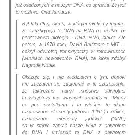
już osadzonych w naszym DNA, co sprawia, że ​​jest
to możliwe. Ona tłumaczy:
Był taki długi okres, w którym mieliśmy mantrę,
że transkrypcja to DNA na RNA na białko. To
podstawowa biologia – DNA, RNA, białko. Ale
potem, w 1970 roku, David Baltimore z MIT …
odkrył odwrotną transkryptazę w retrowirusach
(wirusach nowotworów RNA), za którą zdobył
Nagrodę Nobla.
Okazuje się, i nie wiedziałem o tym, dopóki
nie zacząłem się zagłębiać w te szczepionki,
że faktycznie mamy mnóstwo odwrotnej
transkryptazy we własnych komórkach. Mamy
go pod dostatkiem. I to właśnie te długo
rozproszone elementy jądrowe (LINE) i krótkie,
rozproszone elementy jądrowe (SINE)
są w stanie zabrać nasze RNA z powrotem
do DNA i umieścić to DNA z powrotem