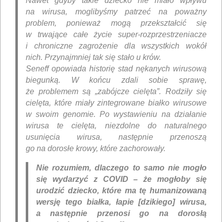
Nawet gdyby takie dziecko nie miało wpływu
na wirusa, moglibyśmy patrzeć na poważny
problem, ponieważ mogą przekształcić się
w trwające całe życie super-rozprzestrzeniacze
i chroniczne zagrożenie dla wszystkich wokół
nich. Przynajmniej tak się stało u krów.
Seneff opowiada historię stad nękanych wirusową
biegunką. W końcu zdali sobie sprawę,
że problemem są „zabójcze cielęta”. Rodziły się
cielęta, które miały zintegrowane białko wirusowe
w swoim genomie. Po wystawieniu na działanie
wirusa te cielęta, niezdolne do naturalnego
usunięcia wirusa, następnie przenoszą
go na dorosłe krowy, które zachorowały.
Nie rozumiem, dlaczego to samo nie mogło
się wydarzyć z COVID – że mogłoby się
urodzić dziecko, które ma tę humanizowaną
wersję tego białka, łapie [dzikiego] wirusa,
a następnie przenosi go na dorosłą