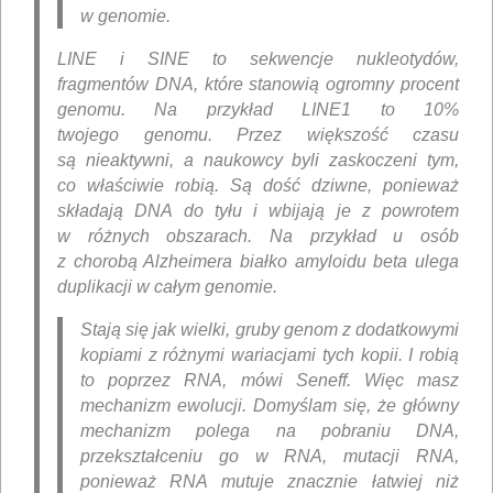
w genomie.
LINE i SINE to sekwencje nukleotydów,
fragmentów DNA, które stanowią ogromny procent
genomu. Na przykład LINE1 to 10%
twojego genomu. Przez większość czasu
są nieaktywni, a naukowcy byli zaskoczeni tym,
co właściwie robią. Są dość dziwne, ponieważ
składają DNA do tyłu i wbijają je z powrotem
w różnych obszarach. Na przykład u osób
z chorobą Alzheimera białko amyloidu beta ulega
duplikacji w całym genomie.
Stają się jak wielki, gruby genom z dodatkowymi
kopiami z różnymi wariacjami tych kopii. I robią
to poprzez RNA, mówi Seneff. Więc masz
mechanizm ewolucji. Domyślam się, że główny
mechanizm polega na pobraniu DNA,
przekształceniu go w RNA, mutacji RNA,
ponieważ RNA mutuje znacznie łatwiej niż