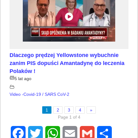
Dlaczego prędzej Yellowstone wybuchnie
zanim PIS dopuści Amantadynę do leczenia
Polaków !
5 lat ago
Video -Covid-19 / SARS CoV-2
1
2
3
4
»
Page 1 of 4