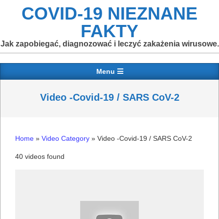
Skip
COVID-19 NIEZNANE
to
FAKTY
content
Jak zapobiegać, diagnozować i leczyć zakażenia wirusowe.
Primary
Menu
Navigation
Menu
Video -Covid-19 / SARS CoV-2
Home
»
Video Category
»
Video -Covid-19 / SARS CoV-2
40 videos found