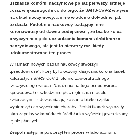
uszkadza komórki naczyniowe po raz pierwszy. Istnieje
coraz większa zgoda co do tego, że SARS-CoV-2 wpływa
na układ naczyniowy, ale nie wiadomo dokładnie, jak
to działa. Podobnie naukowcy badający inne
koronawirusy od dawna podejrzewali, że białko kolca
przyczyniło się do uszkodzenia komórek śródbłonka
naczyniowego, ale jest to pierwszy raz, kiedy
udokumentowano ten proces.
W ramach nowych badań naukowcy stworzyli
„pseudowirusa”, który był otoczony klasyczną koroną białek
kolczastych SARS-CoV-2, ale nie zawierał żadnego
rzeczywistego wirusa. Narażenie na tego pseudowirusa
spowodowało uszkodzenie płuc i tętnic na modelu
zwierzęcym – udowadniając, że samo białko szpiku
wystarczyło do wywołania choroby. Próbki tkanek wykazały
stan zapalny w komórkach śródbłonka wyściełających ściany
tętnic płucnych.
Zespół następnie powtórzył ten proces w laboratorium,