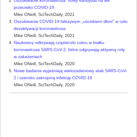
Oszukiwanie koronawirusa: nowy kandydat na lek
przeciwko COVID-19
Mike ONeill,
SciTechDaily,
2021
Oszukiwanie COVID-19 fałszywym „uściskiem dłoni” w celu
dezaktywacji koronawirusa
Mike ONeill,
SciTechDaily,
2021
Naukowcy odkrywają cząsteczki cukru w ​​białku
koronawirusa SARS-CoV-2, które odgrywają aktywną rolę
w zakażeniach
Mike ONeill,
SciTechDaily,
2020
Nowe badania wyjaśniają wielozadaniowy atak SARS-CoV-
2 i szeroko zakrojoną infekcję COVID-19
Mike ONeill,
SciTechDaily,
2020