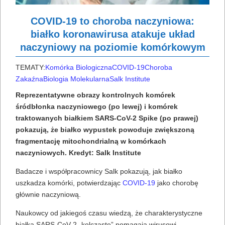
COVID-19 to choroba naczyniowa:
białko koronawirusa atakuje układ
naczyniowy na poziomie komórkowym
TEMATY:
Komórka Biologiczna
COVID-19
Choroba
Zakaźna
Biologia Molekularna
Salk Institute
Reprezentatywne obrazy kontrolnych komórek
śródbłonka naczyniowego (po lewej) i komórek
traktowanych białkiem SARS-CoV-2 Spike (po prawej)
pokazują, że białko wypustek powoduje zwiększoną
fragmentację mitochondrialną w komórkach
naczyniowych. Kredyt: Salk Institute
Badacze i współpracownicy Salk pokazują, jak białko
uszkadza komórki, potwierdzając
COVID-19
jako chorobę
głównie naczyniową.
Naukowcy od jakiegoś czasu wiedzą, że charakterystyczne
białka
SARS-CoV-2
„kolczaste” pomagają wirusowi