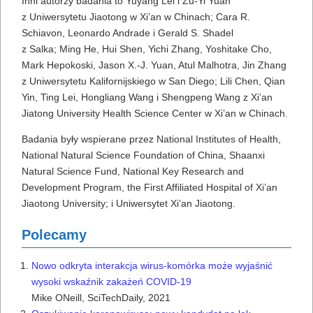
Inni autorzy badania to Yuyang Lei i Zu-Yi Yuan
z Uniwersytetu Jiaotong w Xi’an w Chinach; Cara R.
Schiavon, Leonardo Andrade i Gerald S. Shadel
z Salka; Ming He, Hui Shen, Yichi Zhang, Yoshitake Cho,
Mark Hepokoski, Jason X.-J. Yuan, Atul Malhotra, Jin Zhang
z Uniwersytetu Kalifornijskiego w San Diego; Lili Chen, Qian
Yin, Ting Lei, Hongliang Wang i Shengpeng Wang z Xi’an
Jiatong University Health Science Center w Xi’an w Chinach.
Badania były wspierane przez National Institutes of Health,
National Natural Science Foundation of China, Shaanxi
Natural Science Fund, National Key Research and
Development Program, the First Affiliated Hospital of Xi’an
Jiaotong University; i Uniwersytet Xi’an Jiaotong.
Polecamy
Nowo odkryta interakcja wirus-komórka może wyjaśnić
wysoki wskaźnik zakażeń COVID-19
Mike ONeill,
SciTechDaily,
2021