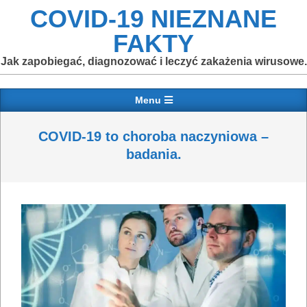
Skip
COVID-19 NIEZNANE
to
FAKTY
content
Jak zapobiegać, diagnozować i leczyć zakażenia wirusowe.
Primary
Menu
Navigation
Menu
COVID-19 to choroba naczyniowa –
badania.