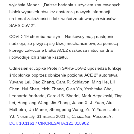
wyjaśnia Manor . „Dalsze badania z użyciem zmutowanych
białek wypustek również dostarczą nowych informacji
na temat zakaźności i dotkliwości zmutowanych wirusów
SARS CoV-2”.
COVID-19 choroba naczyń – Naukowcy mają następnie
nadzieję, że przyjrzą się bliżej mechanizmowi, za pomocą
którego zakłócone białko ACE2 uszkadza mitochondria
i powoduje ich zmianę kształtu.
Odniesienie: „Spike Protein SARS-CoV-2 upośledza funkcję
śródbłonka poprzez obniżenie poziomu ACE 2” autorstwa
Yuyang Lei, Jiao Zhang, Cara R. Schiavon, Ming He, Lili
Chen, Hui Shen, Yichi Zhang, Qian Yin, Yoshitake Cho,
Leonardo Andrade, Gerald S. Shadel, Mark Hepokoski, Ting
Lei, Hongliang Wang, Jin Zhang, Jason X.-J. Yuan, Atul
Malhotra, Uri Manor, Shengpeng Wang, Zu-Yi Yuan i John
YJ. Nieśmiały, 31 marca 2021 r.,
Circulation Research
.
DOI: 10.1161 / CIRCRESAHA.121.318902