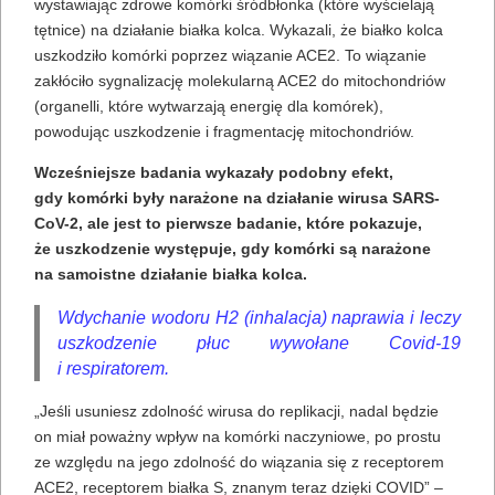
wystawiając zdrowe komórki śródbłonka (które wyścielają
tętnice) na działanie białka kolca. Wykazali, że białko kolca
uszkodziło komórki poprzez wiązanie ACE2. To wiązanie
zakłóciło sygnalizację molekularną ACE2 do mitochondriów
(organelli, które wytwarzają energię dla komórek),
powodując uszkodzenie i fragmentację mitochondriów.
Wcześniejsze badania wykazały podobny efekt,
gdy komórki były narażone na działanie wirusa SARS-
CoV-2, ale jest to pierwsze badanie, które pokazuje,
że uszkodzenie występuje, gdy komórki są narażone
na samoistne działanie białka kolca.
Wdychanie wodoru H2 (inhalacja) naprawia i leczy
uszkodzenie płuc wywołane Covid-19
i respiratorem.
„Jeśli usuniesz zdolność wirusa do replikacji, nadal będzie
on miał poważny wpływ na komórki naczyniowe, po prostu
ze względu na jego zdolność do wiązania się z receptorem
ACE2, receptorem białka S, znanym teraz dzięki COVID” –