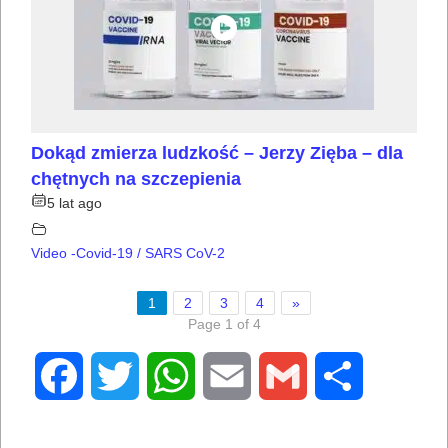
Dokąd zmierza ludzkość – Jerzy Zięba – dla
chętnych na szczepienia
5 lat ago
Video -Covid-19 / SARS CoV-2
1
2
3
4
»
Page 1 of 4
Facebook
Twitter
WhatsApp
Email
Gmail
Share