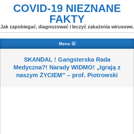
Skip
COVID-19 NIEZNANE
to
FAKTY
content
Jak zapobiegać, diagnozować i leczyć zakażenia wirusowe.
Primary
Menu
Navigation
Menu
SKANDAL ! Gangsterska Rada
Medyczna?! Narady WIDMO! „Igrają z
naszym ŻYCIEM” – prof. Piotrowski