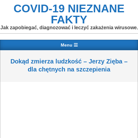
Skip
COVID-19 NIEZNANE
to
FAKTY
content
Jak zapobiegać, diagnozować i leczyć zakażenia wirusowe.
Primary
Menu
Navigation
Menu
Dokąd zmierza ludzkość – Jerzy Zięba –
dla chętnych na szczepienia