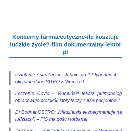
Koncerny farmaceutyczne-ile kosztuje
ludzkie życie?-film dokumentalny lektor
pl
Działanie AstraZeneki słabnie po 12 tygodniach –
oficjalne dane SITKO z Niemiec !
Leczenie Covid – Rumuński lekarz pulmonolog
opracowuje protokół, który leczy 100% pacjentów !
Dr Bodnar OSTRO: „Niedzielski eksperymentuje na
ludziach”! – PiS ma dość Horbana!
Dr Rubas – Polski lekarz pracujący w Niemczech