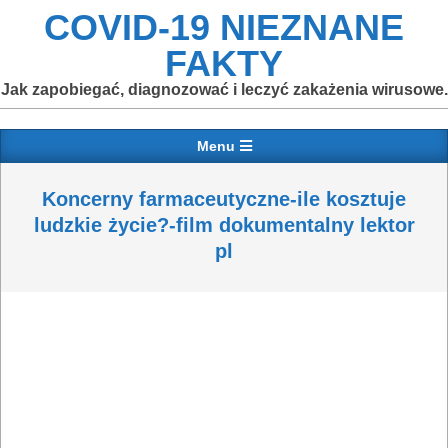
Skip
COVID-19 NIEZNANE
to
FAKTY
content
Jak zapobiegać, diagnozować i leczyć zakażenia wirusowe.
Primary
Menu
Navigation
Menu
Koncerny farmaceutyczne-ile kosztuje
ludzkie życie?-film dokumentalny lektor
pl