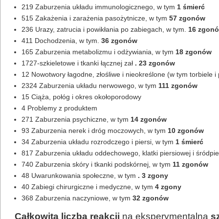
219 Zaburzenia układu immunologicznego, w tym
1 śmierć
515 Zakażenia i zarażenia pasożytnicze, w tym
57 zgonów
236 Urazy, zatrucia i powikłania po zabiegach, w tym.
16 zgon
411 Dochodzenia, w tym.
36 zgonów
165 Zaburzenia metabolizmu i odżywiania, w tym
18 zgonów
1727-szkieletowe i tkanki łącznej zał
. 23 zgonów
12 Nowotwory łagodne, złośliwe i nieokreślone (w tym torbiele i 
2324 Zaburzenia układu nerwowego, w tym
111 zgonów
15 Ciąża, połóg i okres okołoporodowy
4 Problemy z produktem
271 Zaburzenia psychiczne, w tym
14 zgonów
93 Zaburzenia nerek i dróg moczowych, w tym
10 zgonów
34 Zaburzenia układu rozrodczego i piersi, w tym
1 śmierć
817 Zaburzenia układu oddechowego, klatki piersiowej i śródpi
740 Zaburzenia skóry i tkanki podskórnej, w tym
11 zgonów
48 Uwarunkowania społeczne, w tym
. 3 zgony
40 Zabiegi chirurgiczne i medyczne, w tym
4 zgony
368 Zaburzenia naczyniowe, w tym
32 zgonów
Całkowita liczba reakcji
na eksperymentalną
s