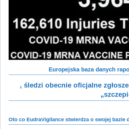
Europejska baza danych rapo
, śledzi obecnie oficjalne zgłos
„szczep
Oto co EudraVigilance stwierdza o swojej bazie 