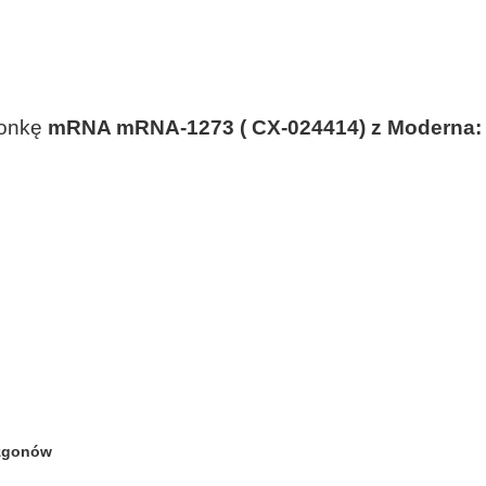
ionkę
mRNA mRNA-1273
(
CX-024414)
z
Moderna
zgonów