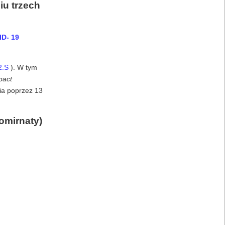
iu trzech
D- 19
2.S
). W tym
pact
ia poprzez 13
omirnaty)