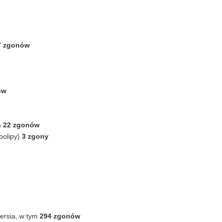
7 zgonów
ów
m
22 zgonów
polipy)
3 zgony
iersia, w tym
294 zgonów