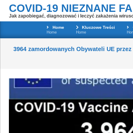
Skip
COVID-19 NIEZNANE F
to
Jak zapobiegać, diagnozować i leczyć zakażenia wirus
content
Home
Kluczowe Treści
Home
Home
Ho
3964 zamordowanych Obywateli UE przez e