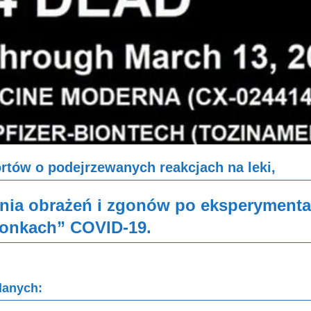
rtów o podejrzewanych reakcjach na leki,
zenia obrażeń i zgonów po eksperyment
ionkach” COVID-19.
danych: