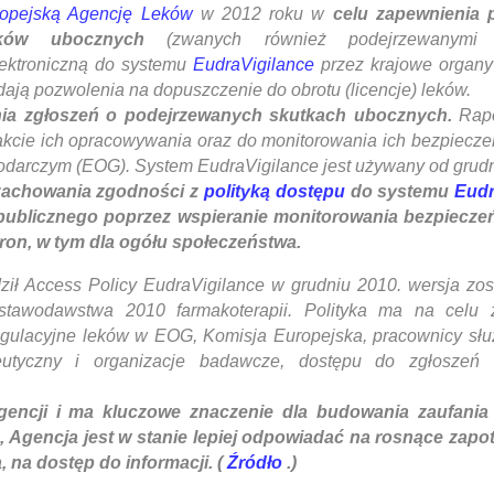
opejską Agencję Leków
w 2012 roku w
celu zapewnienia 
ków ubocznych
(zwanych również podejrzewanymi d
lektroniczną do systemu
EudraVigilance
przez krajowe organy
dają pozwolenia na dopuszczenie do obrotu (licencje) leków.
nia zgłoszeń o podejrzewanych skutkach ubocznych.
Rapo
rakcie ich opracowywania oraz do monitorowania ich bezpiecze
darczym (EOG). System EudraVigilance jest używany od grudni
 zachowania zgodności z
polityką dostępu
do systemu
Eudr
publicznego poprzez wspieranie monitorowania bezpiecze
tron, w tym dla ogółu społeczeństwa.
ził Access Policy EudraVigilance w grudniu 2010. wersja zost
tawodawstwa 2010 farmakoterapii. Polityka ma na celu 
egulacyjne leków w EOG, Komisja Europejska, pracownicy słu
eutyczny i organizacje badawcze, dostępu do zgłoszeń 
gencji i ma kluczowe znaczenie dla budowania zaufania
, Agencja jest w stanie lepiej odpowiadać na rosnące zap
 na dostęp do informacji. (
Źródło
.)