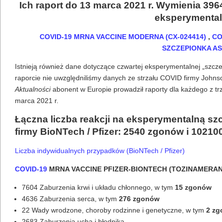
Ich raport do 13 marca 2021 r. Wymienia 396
eksperymenta
COVID-19 MRNA VACCINE MODERNA (CX-024414)
,
CO
SZCZEPIONKA AS
Istnieją również dane dotyczące czwartej eksperymentalnej „szcz
raporcie nie uwzględniliśmy danych ze strzału COVID firmy Johns
Aktualności
abonent w Europie prowadził raporty dla każdego z t
marca 2021 r.
Łączna liczba reakcji na eksperymentalną 
firmy BioNTech / Pfizer: 2540 zgonów i 10210
Liczba indywidualnych przypadków (BioNTech / Pfizer)
COVID-19
MRNA VACCINE PFIZER-BIONTECH (TOZINAMERAN
7604 Zaburzenia krwi i układu chłonnego, w tym
15 zgonów
4636 Zaburzenia serca, w tym
276 zgonów
22 Wady wrodzone, choroby rodzinne i genetyczne, w tym
2 zg
2683 Zaburzenia ucha i błędnika