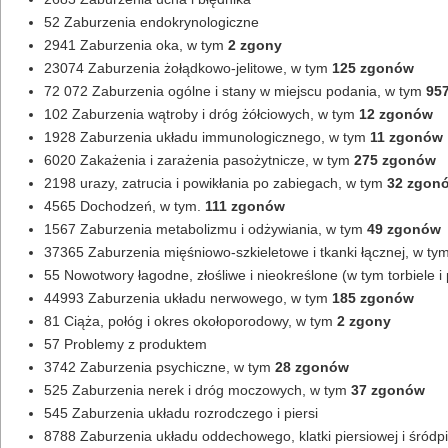
52 Zaburzenia endokrynologiczne
2941 Zaburzenia oka, w tym
2 zgony
23074 Zaburzenia żołądkowo-jelitowe, w tym
125 zgonów
72 072 Zaburzenia ogólne i stany w miejscu podania, w tym
95
102 Zaburzenia wątroby i dróg żółciowych, w tym
12 zgonów
1928 Zaburzenia układu immunologicznego, w tym
11 zgonów
6020 Zakażenia i zarażenia pasożytnicze, w tym
275 zgonów
2198 urazy, zatrucia i powikłania po zabiegach, w tym
32 zgon
4565 Dochodzeń, w tym.
111 zgonów
1567 Zaburzenia metabolizmu i odżywiania, w tym
49 zgonów
37365 Zaburzenia mięśniowo-szkieletowe i tkanki łącznej, w ty
55 Nowotwory łagodne, złośliwe i nieokreślone (w tym torbiele i 
44993 Zaburzenia układu nerwowego, w tym
185 zgonów
81 Ciąża, połóg i okres okołoporodowy, w tym
2 zgony
57 Problemy z produktem
3742 Zaburzenia psychiczne, w tym
28 zgonów
525 Zaburzenia nerek i dróg moczowych, w tym
37 zgonów
545 Zaburzenia układu rozrodczego i piersi
8788 Zaburzenia układu oddechowego, klatki piersiowej i śródp