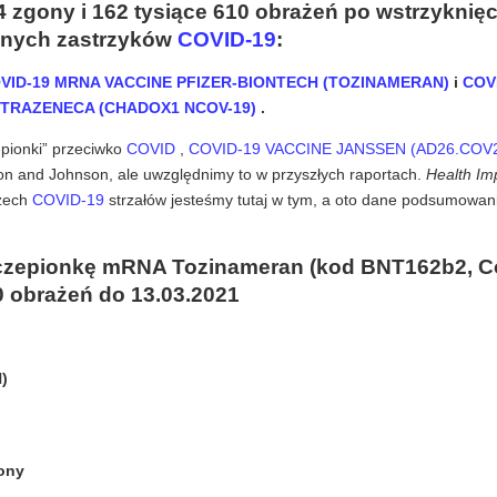
4 zgony i 162 tysiące 610 obrażeń po wstrzyknięc
lnych zastrzyków
COVID-19
:
VID-19 MRNA VACCINE PFIZER-BIONTECH (TOZINAMERAN)
i
COVI
TRAZENECA (CHADOX1 NCOV-19)
.
epionki” przeciwko
COVID
,
COVID-19 VACCINE JANSSEN (AD26.COV
on and Johnson, ale uwzględnimy to w przyszłych raportach.
Health Im
rzech
COVID-19
strzałów jesteśmy tutaj w tym, a oto dane podsumowan
szczepionkę mRNA Tozinameran (kod BNT162b2, C
0 obrażeń do 13.03.2021
)
ony