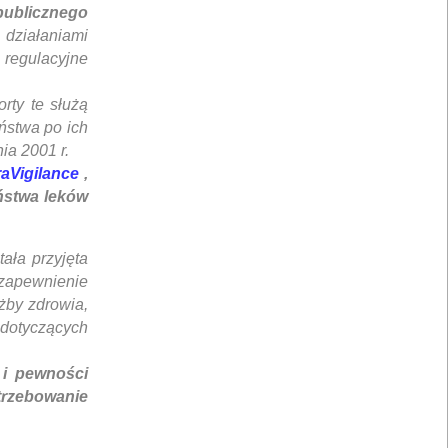
publicznego
ziałaniami
 regulacyjne
rty te służą
ństwa po ich
a 2001 r.
aVigilance
,
ństwa leków
ała przyjęta
zapewnienie
żby zdrowia,
dotyczących
 i pewności
otrzebowanie