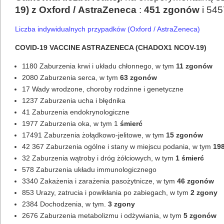
19)
z
Oxford
/
AstraZeneca
:
451 zgonów
i 545
Liczba indywidualnych przypadków (Oxford / AstraZeneca)
COVID-19 VACCINE ASTRAZENECA (CHADOX1 NCOV-19)
1180 Zaburzenia krwi i układu chłonnego, w tym
11 zgonów
2080 Zaburzenia serca, w tym
63 zgonów
17 Wady wrodzone, choroby rodzinne i genetyczne
1237 Zaburzenia ucha i błędnika
41 Zaburzenia endokrynologiczne
1977 Zaburzenia oka, w tym 1
śmierć
17491 Zaburzenia żołądkowo-jelitowe, w tym
15 zgonów
42 367 Zaburzenia ogólne i stany w miejscu podania, w tym
19
32 Zaburzenia wątroby i dróg żółciowych, w tym
1 śmierć
578 Zaburzenia układu immunologicznego
3340 Zakażenia i zarażenia pasożytnicze, w tym
46 zgonów
853 Urazy, zatrucia i powikłania po zabiegach, w tym
2 zgony
2384 Dochodzenia, w tym.
3 zgony
2676 Zaburzenia metabolizmu i odżywiania, w tym
5 zgonów