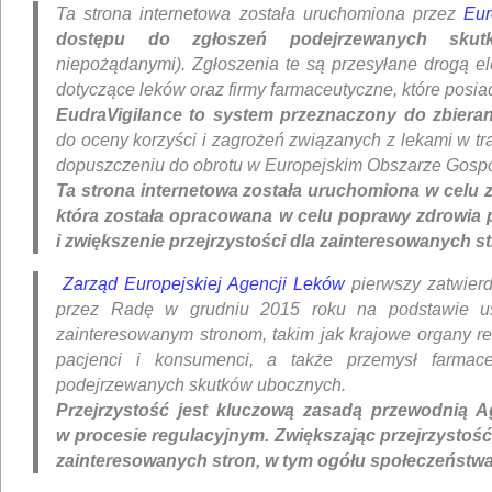
Ta strona internetowa została uruchomiona przez
Eur
dostępu do zgłoszeń podejrzewanych skut
niepożądanymi). Zgłoszenia te są przesyłane drogą e
dotyczące leków oraz firmy farmaceutyczne, które posia
EudraVigilance to system przeznaczony do zbiera
do oceny korzyści i zagrożeń związanych z lekami w t
dopuszczeniu do obrotu w Europejskim Obszarze Gospo
Ta strona internetowa została uruchomiona w celu
która została opracowana w celu poprawy zdrowia 
i zwiększenie przejrzystości dla zainteresowanych s
Zarząd Europejskiej Agencji Leków
pierwszy zatwierd
przez Radę w grudniu 2015 roku na podstawie us
zainteresowanym stronom, takim jak krajowe organy r
pacjenci i konsumenci, a także przemysł farmac
podejrzewanych skutków ubocznych.
Przejrzystość jest kluczową zasadą przewodnią A
w procesie regulacyjnym. Zwiększając przejrzystość
zainteresowanych stron, w tym ogółu społeczeństwa,