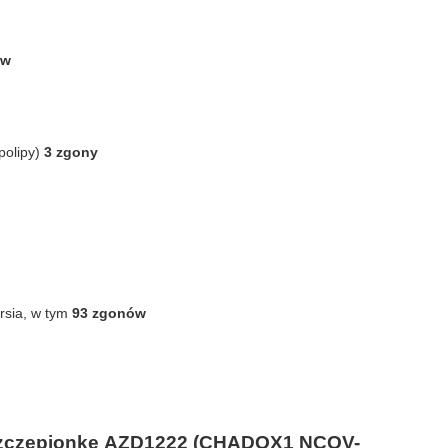
ów
polipy)
3 zgony
ersia, w tym
93 zgonów
zczepionkę
AZD1222
(CHADOX1 NCOV-