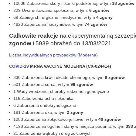
10808 Zaburzenia skóry i tkanki podskórnej, w tym
18 zgonów
229 Uwarunkowania społeczne, w tym.
6 zgonów
69 Zabiegi chirurgiczne i medyczne, w tym
4 zgony
4820 Zaburzenia naczyniowe, w tym
74 zgonów
Całkowite reakcje
na eksperymentalną szczep
zgonów
i 5939 obrażeń do 13/03/2021
Liczba indywidualnych przypadków (Moderna)
COVID-19
MRNA VACCINE MODERNA (CX-024414)
330 Zaburzenia krwi i układu chłonnego, w tym
9 zgonów
501 Zaburzenia serca, w tym
96 zgonów
1 Wady wrodzone, choroby rodzinne i genetyczne
116 Zaburzenia ucha i błędnika
6 Zaburzenia endokrynologiczne
181 Zaburzenia oka, w tym
2 zgony
1283 Zaburzenia żołądkowo-jelitowe, w tym
40 zgonów
4198 Zaburzenia ogólne i stany w miejscu podania, w tym
393 
21 Zaburzenia wątroby i dróg żółciowych