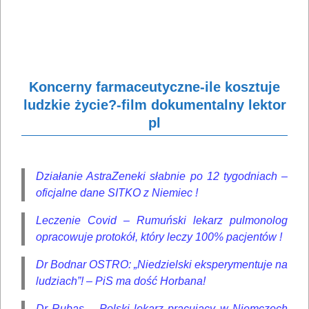
Koncerny farmaceutyczne-ile kosztuje
ludzkie życie?-film dokumentalny lektor
pl
Działanie AstraZeneki słabnie po 12 tygodniach –
oficjalne dane SITKO z Niemiec !
Leczenie Covid – Rumuński lekarz pulmonolog
opracowuje protokół, który leczy 100% pacjentów !
Dr Bodnar OSTRO: „Niedzielski eksperymentuje na
ludziach”! – PiS ma dość Horbana!
Dr Rubas – Polski lekarz pracujący w Niemczech