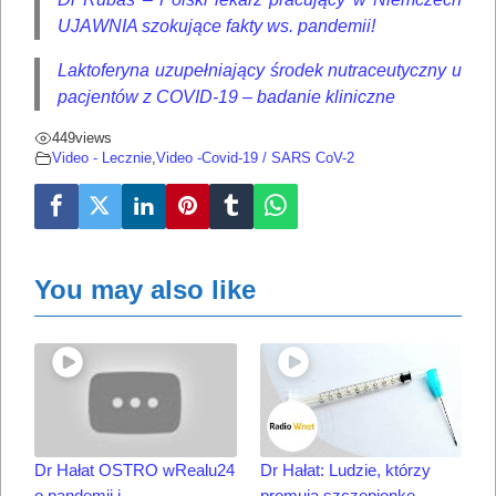
UJAWNIA szokujące fakty ws. pandemii!
Laktoferyna uzupełniający środek nutraceutyczny u
pacjentów z COVID-19 – badanie kliniczne
449
views
Video - Lecznie
,
Video -Covid-19 / SARS CoV-2
You may also like
Dr Hałat OSTRO wRealu24
Dr Hałat: Ludzie, którzy
o pandemii i
promują szczepionkę