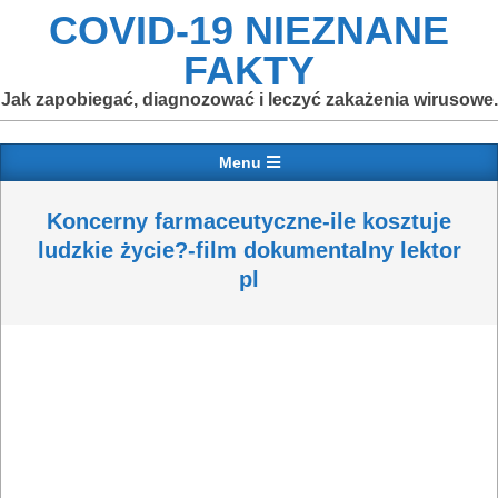
Skip
COVID-19 NIEZNANE
to
FAKTY
content
Jak zapobiegać, diagnozować i leczyć zakażenia wirusowe.
Primary
Menu
Navigation
Menu
Koncerny farmaceutyczne-ile kosztuje
ludzkie życie?-film dokumentalny lektor
pl