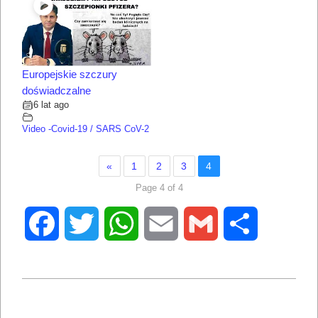
Europejskie szczury
doświadczalne
6 lat ago
Video -Covid-19 / SARS CoV-2
«
1
2
3
4
Page 4 of 4
Facebook
Twitter
WhatsApp
Email
Gmail
Share
2021-
04-