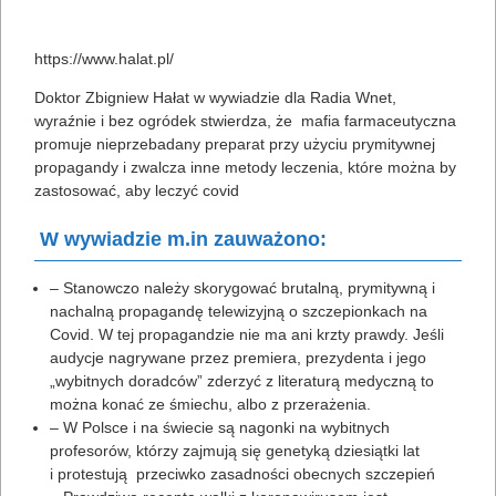
https://www.halat.pl/
Doktor Zbigniew Hałat w wywiadzie dla Radia Wnet,
wyraźnie i bez ogródek stwierdza, że mafia farmaceutyczna
promuje nieprzebadany preparat przy użyciu prymitywnej
propagandy i zwalcza inne metody leczenia, które można by
zastosować, aby leczyć covid
W wywiadzie m.in zauważono:
– Stanowczo należy skorygować brutalną, prymitywną i
nachalną propagandę telewizyjną o szczepionkach na
Covid. W tej propagandzie nie ma ani krzty prawdy. Jeśli
audycje nagrywane przez premiera, prezydenta i jego
„wybitnych doradców” zderzyć z literaturą medyczną to
można konać ze śmiechu, albo z przerażenia.
– W Polsce i na świecie są nagonki na wybitnych
profesorów, którzy zajmują się genetyką dziesiątki lat
i protestują przeciwko zasadności obecnych szczepień