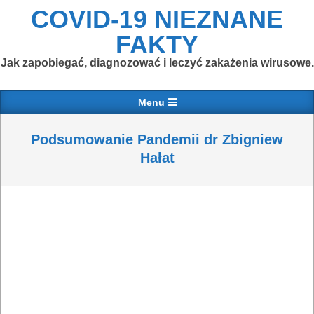
Skip
COVID-19 NIEZNANE
to
FAKTY
content
Jak zapobiegać, diagnozować i leczyć zakażenia wirusowe.
Primary
Menu
Navigation
Menu
Podsumowanie Pandemii dr Zbigniew
Hałat