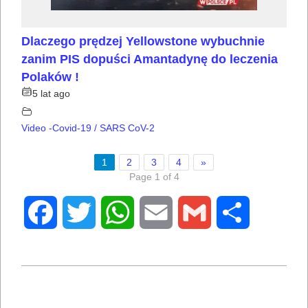
Dlaczego prędzej Yellowstone wybuchnie
zanim PIS dopuści Amantadynę do leczenia
Polaków !
5 lat ago
Video -Covid-19 / SARS CoV-2
1
2
3
4
»
Page 1 of 4
Facebook
Twitter
WhatsApp
Email
Gmail
Share
2021-
02-
06