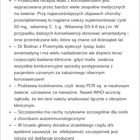
– Prawdziwa recepta walki z koronawirusem jest
wypracowana przez bardzo wiele zespołów medycznych
na świecie: Przy najwcześniejszych objawach choroby
przeziębieniowej to najpierw należy suplementować cynk
50 mg, witaminę C 1 g, Witaminę D3 4-6 tys j.m. W
przypadku dalszych konsekwencji stosować amantadynę i
inne przemilczane leki, które są znane od dziesiątek lat.
– Dr Bodnar z Przemyśla wyleczył tysiąc ludzi
amantadyną i ma wielu naśladowców ale dopiero teraz
rozpoczęto badania kliniczne, gdyż mafia zwalcza
wszystkie konkurencyjne sposoby postępowania z
pacjentem uznanym za zakażonego obecnym
koronawirusem
– Podstawa lockdownów, czyli testy PCR są w naukowym
świecie uznawane za nieważne. Nawet WHO wczoraj
ogłosiła, że ten test należy analizować łącznie z obrazem
klinicznym.
– Szczepionka ma cechy ryzykowne szczególnie dla osób
z chorobami autoimmunologicznymi
– W Izraelu główny doradca izraelskiego rządu d/s
epidemii zauważył, że efektywność szczepionek jest
niższa niż deklaruje producent