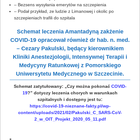
– Bezsens wysyłania emerytów na szczepienia
– Podał przykład, ze ludzie z Limanowej i okolic po
szczepieniach trafili do szpitala
Schemat leczenia Amantadyną zakżenie
COVID-19 opracował również dr hab. n. med.
– Cezary Pakulski, będący kierownikiem
Kliniki Anestezjologii, Intensywnej Terapii i
Medycyny Ratunkowej z Pomorskiego
Uniwersytetu Medycznego w Szczecinie.
Schemat zatytułowany: „Czy można pokonać
COVID-
19
?” dotyczy leczenia chorych w warunkach
szpitalnych i dostępny jest tu:
https://covid-19-nieznane-fakty.pl/wp-
content/uploads/2021/02/Pakulski_C_SARS-CoV-
2_w_OIT_Projekt_2020_05_11.pdf