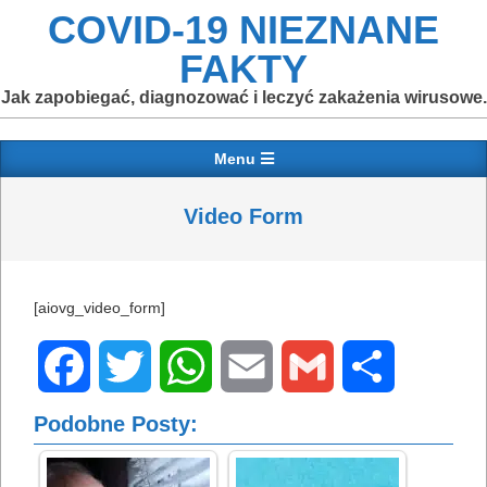
Skip
COVID-19 NIEZNANE
to
FAKTY
content
Jak zapobiegać, diagnozować i leczyć zakażenia wirusowe.
Primary
Menu
Navigation
Menu
Video Form
[aiovg_video_form]
Facebook
Twitter
WhatsApp
Email
Gmail
Share
Podobne Posty: