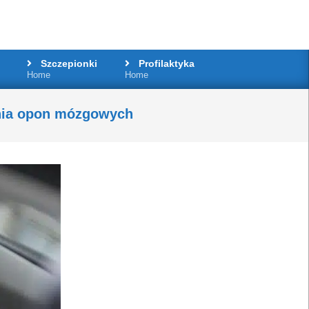
Szczepionki
Profilaktyka
Home
Home
nia opon mózgowych