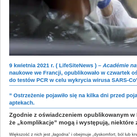
9 kwietnia 2021 r. ( LifeSiteNews ) –
Académie na
naukowe we Francji, opublikowało w czwartek o
do testów PCR w celu wykrycia wirusa SARS-CoV
” Ostrzeżenie pojawiło się na kilka dni przed p
aptekach.
Zgodnie z oświadczeniem opublikowanym w In
że „komplikacje” mogą i występują, niektóre 
Większość z nich jest „łagodna” i obejmuje „dyskomfort, ból lub 