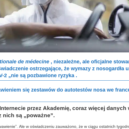
tionale de médecine
, niezależne, ale oficjalne stow
świadczenie ostrzegające, że wymazy z nosogardła 
-2 „nie są pozbawione ryzyka .
ojawieniem się zestawów do autotestów nosa we franc
ternecie przez Akademię, coraz więcej danych 
z nich są „poważne”.
krwawienie”. Ale w oświadczeniu zauważono, że w ciągu ostatnich tygodn