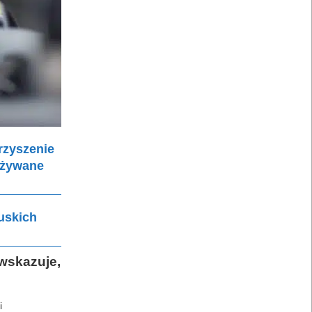
arzyszenie
używane
uskich
wskazuje,
i