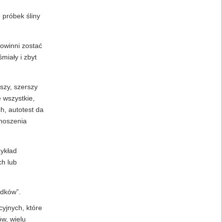
 próbek śliny
powinni zostać
miały i zbyt
szy, szerszy
 wszystkie,
h, autotest da
 noszenia
zykład
ch lub
adków”.
yjnych, które
w, wielu