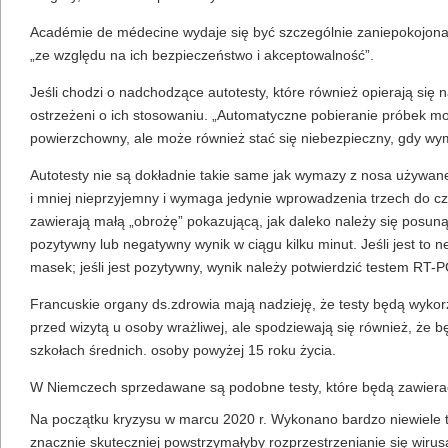
Académie de médecine wydaje się być szczególnie zaniepokojona 
„ze względu na ich bezpieczeństwo i akceptowalność”.
Jeśli chodzi o nadchodzące autotesty, które również opierają się
ostrzeżeni o ich stosowaniu. „Automatyczne pobieranie próbek mo
powierzchowny, ale może również stać się niebezpieczny, gdy wymaz
Autotesty nie są dokładnie takie same jak wymazy z nosa używane
i mniej nieprzyjemny i wymaga jedynie wprowadzenia trzech do cz
zawierają małą „obrożę” pokazującą, jak daleko należy się posun
pozytywny lub negatywny wynik w ciągu kilku minut. Jeśli jest to
masek; jeśli jest pozytywny, wynik należy potwierdzić testem RT-P
Francuskie organy ds.zdrowia mają nadzieję, że testy będą wykor
przed wizytą u osoby wrażliwej, ale spodziewają się również, że
szkołach średnich. osoby powyżej 15 roku życia.
W Niemczech sprzedawane są podobne testy, które będą zawierać k
Na początku kryzysu w marcu 2020 r. Wykonano bardzo niewiele t
znacznie skuteczniej powstrzymałyby rozprzestrzenianie się wiru