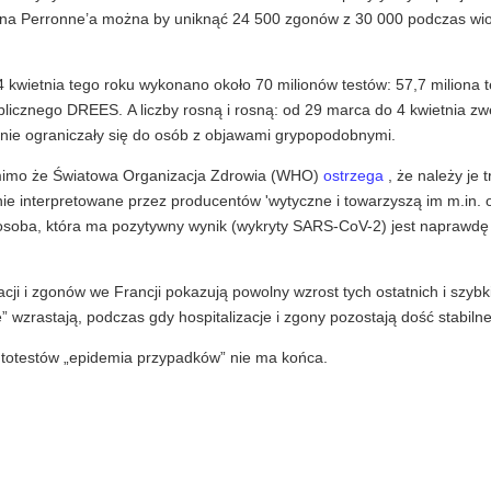
iana Perronne’a można by uniknąć 24 500 zgonów z 30 000 podczas wi
4 kwietnia tego roku wykonano około 70 milionów testów: 57,7 miliona
publicznego DREES. A liczby rosną i rosną: od 29 marca do 4 kwietnia z
 nie ograniczały się do osób z objawami grypopodobnymi.
mimo że Światowa Organizacja Zdrowia (WHO)
ostrzega
, że należy je 
nie interpretowane przez producentów 'wytyczne i towarzyszą im m.in.
 osoba, która ma pozytywny wynik (wykryty SARS-CoV-2) jest naprawd
ji i zgonów we Francji pokazują powolny wzrost tych ostatnich i szybki
” wzrastają, podczas gdy hospitalizacje i zgony pozostają dość stabilne
utotestów „epidemia przypadków” nie ma końca.