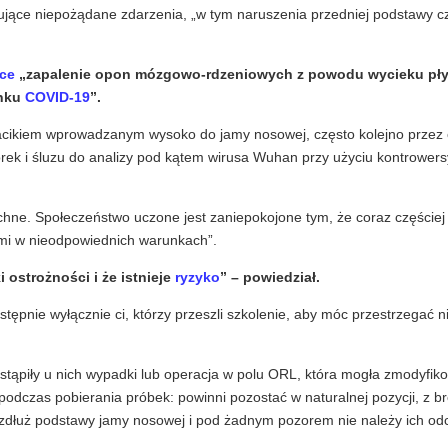
jące niepożądane zdarzenia, „w tym naruszenia przedniej podstawy cz
ce
„zapalenie opon mózgowo-rdzeniowych z powodu wycieku pł
unku
COVID-19
”.
acikiem wprowadzanym wysoko do jamy nosowej, często kolejno przez
rek i śluzu do analizy pod kątem wirusa Wuhan przy użyciu kontrowers
zechne. Społeczeństwo uczone jest zaniepokojone tym, że coraz częściej
ami w nieodpowiednich warunkach”.
 ostrożności i że istnieje
ryzyko
” – powiedział.
ępnie wyłącznie ci, którzy przeszli szkolenie, aby móc przestrzegać 
tąpiły u nich wypadki lub operacja w polu ORL, która mogła zmodyfi
podczas pobierania próbek: powinni pozostać w naturalnej pozycji, z b
dłuż podstawy jamy nosowej i pod żadnym pozorem nie należy ich od