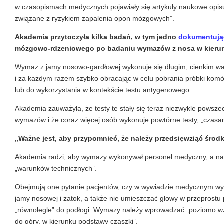
w czasopismach medycznych pojawiały się artykuły naukowe opisu
związane z ryzykiem zapalenia opon mózgowych”.
Akademia przytoczyła kilka badań, w tym jedno
dokumentują
mózgowo-rdzeniowego po badaniu wymazów z nosa w kier
Wymaz z jamy nosowo-gardłowej wykonuje się długim, cienkim w
i za każdym razem szybko obracając w celu pobrania próbki komó
lub do wykorzystania w kontekście testu antygenowego.
Akademia zauważyła, że ​​testy te stały się teraz niezwykle pows
wymazów i że coraz więcej osób wykonuje powtórne testy, „czas
„Ważne jest, aby przypomnieć, że należy przedsięwziąć środki
Akademia radzi, aby wymazy wykonywał personel medyczny, a nast
„warunków technicznych”.
Obejmują one pytanie pacjentów, czy w wywiadzie medycznym wys
jamy nosowej i zatok, a także nie umieszczać głowy w przeprostu 
„równolegle” do podłogi. Wymazy należy wprowadzać „poziomo wz
do góry, w kierunku podstawy czaszki”.