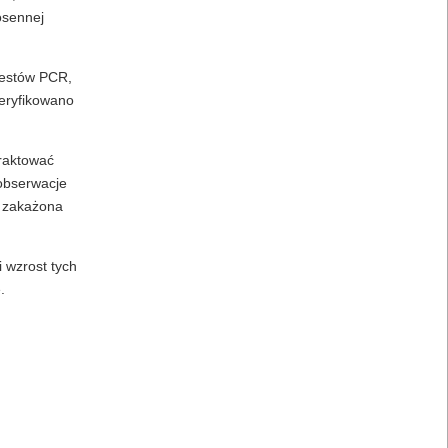
osennej
 testów PCR,
weryfikowano
traktować
 obserwacje
ę zakażona
 wzrost tych
.