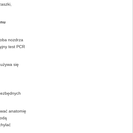
aszki,
ynu
 oba nozdrza
yjny test PCR
 używa się
niezbędnych
kować anatomię
rodą
chylać