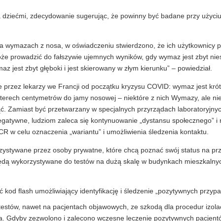
dziećmi, zdecydowanie sugerując, że powinny być badane przy użyciu
 na wymazach z nosa, w oświadczeniu stwierdzono, że ich użytkownicy 
że prowadzić do fałszywie ujemnych wyników, gdy wymaz jest zbyt nieś
 jest zbyt głęboki i jest skierowany w złym kierunku” – powiedział.
 przez lekarzy we Francji od początku kryzysu COVID: wymaz jest krót
terech centymetrów do jamy nosowej – niektóre z nich Wymazy, ale nie
ąć. Zamiast być przetwarzany w specjalnych przyrządach laboratoryjnyc
 negatywne, ludziom zaleca się kontynuowanie „dystansu społecznego” i
CR w celu oznaczenia „wariantu” i umożliwienia śledzenia kontaktu.
zystywane przez osoby prywatne, które chcą poznać swój status na pr
 będą wykorzystywane do testów na dużą skalę w budynkach mieszkalny
od flash umożliwiający identyfikację i śledzenie „pozytywnych przyp
estów, nawet na pacjentach objawowych, ze szkodą dla procedur izolac
sa. Gdyby zezwolono i zalecono wczesne leczenie pozytywnych pacjentó