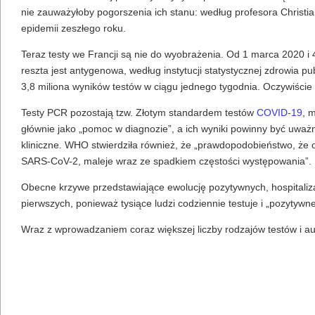
nie zauważyłoby pogorszenia ich stanu: według profesora Christ
epidemii zeszłego roku.
Teraz testy we Francji są nie do wyobrażenia. Od 1 marca 2020 i 
reszta jest antygenowa, według instytucji statystycznej zdrowia 
3,8 miliona wyników testów w ciągu jednego tygodnia. Oczywiście
Testy PCR pozostają tzw. Złotym standardem testów
COVID-19
, 
głównie jako „pomoc w diagnozie”, a ich wyniki powinny być uważ
kliniczne. WHO stwierdziła również, że „prawdopodobieństwo, że
SARS-CoV-2, maleje wraz ze spadkiem częstości występowania”.
Obecne krzywe przedstawiające ewolucję pozytywnych, hospitalizac
pierwszych, ponieważ tysiące ludzi codziennie testuje i „pozytywne
Wraz z wprowadzaniem coraz większej liczby rodzajów testów i a