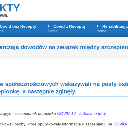
AKTY
owe.
Covid bez Recepty
Covid z Receptą
Rehabilitacja
me
Home
Home
Primary
Navigation
Menu
arczają dowodów na związek między szczepie
w społecznościowych wskazywali na posty osó
pionkę, a następnie zginęły.
yczącymi szczepionek przeciwko
COVID-19
.
Zobacz to tutaj.
ikowali osoby, które opublikowały informacje o szczepieniu na
COVID-