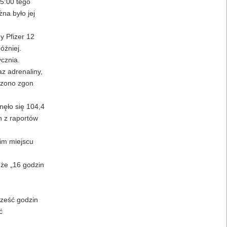
15:00 tego
na było jej
y Pfizer 12
óźniej.
cznia.
z adrenaliny,
rdzono zgon
nęło się 104,4
n z raportów
im miejscu
 że „16 godzin
sześć godzin
ć