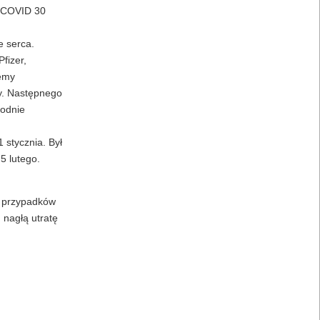
o COVID 30
e serca.
fizer,
lemy
ny. Następnego
godnie
 stycznia. Był
5 lutego.
k przypadków
 nagłą utratę