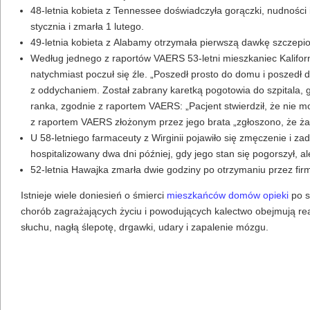
48-letnia kobieta z Tennessee doświadczyła gorączki, nudnośc
stycznia i zmarła 1 lutego.
49-letnia kobieta z Alabamy otrzymała pierwszą dawkę szczepion
Według jednego z raportów VAERS 53-letni mieszkaniec Kalifornii
natychmiast poczuł się źle. „Poszedł prosto do domu i poszedł 
z oddychaniem. Został zabrany karetką pogotowia do szpitala, 
ranka, zgodnie z raportem VAERS: „Pacjent stwierdził, że nie mo
z raportem VAERS złożonym przez jego brata „zgłoszono, że żad
U 58-letniego farmaceuty z Wirginii pojawiło się zmęczenie i za
hospitalizowany dwa dni później, gdy jego stan się pogorszył, 
52-letnia Hawajka zmarła dwie godziny po otrzymaniu przez fi
Istnieje wiele doniesień o śmierci
mieszkańców domów opieki
po s
chorób zagrażających życiu i powodujących kalectwo obejmują reakc
słuchu, nagłą ślepotę, drgawki, udary i zapalenie mózgu.