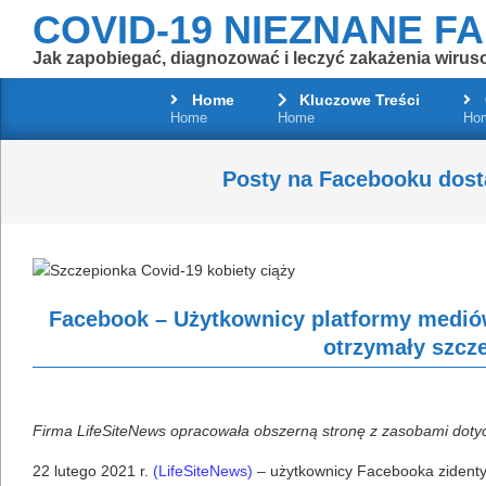
Skip
COVID-19 NIEZNANE F
to
Jak zapobiegać, diagnozować i leczyć zakażenia wirus
content
Home
Kluczowe Treści
Home
Home
Ho
Posty na Facebooku dost
Facebook – Użytkownicy platformy medió
otrzymały szcze
Firma LifeSiteNews opracowała obszerną stronę z zasobami dot
22 lutego 2021 r.
(LifeSiteNews)
– użytkownicy Facebooka zidentyf