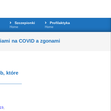
Szczepionki
Profilaktyka
Home
Home
niami na COVID a zgonami
b, które
19
,