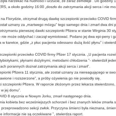
ęła narzekać na nudności i uczucie, że zaraz zemdleje . Do godziny 
S, a około godziny 16:00 „doszło do zatrzymania akcji serca i nie moż
j na Florydzie, otrzymał drugą dawkę szczepionki przeciwko COVID firm
 Został uznany za „martwego mózgu” tego samego dnia i zmarł dwa dni p
rzymaniu pierwszej dawki szczepionki Pfizera w stanie Wirginia 30 sty
nie może oddychać i zaczął wymiotować. Podano jej dwa epi-peny i ga
 w karetce, gdzie „z płuc pacjenta odessano dużą ilość płynu” i stwie
zepionki przeciwko COVID firmy Pfizer 17 stycznia. „U pacjenta rozwi
ybiotykami, płynami dożylnymi, metodami chłodzenia ”- stwierdził jede
ach porannych doznał zatrzymania akcji serca i zmarł”.
ionki Pfizera 11 stycznia, ale został uznany za niereagującego w swo
awione i rozszerzone”, a próby ożywienia go nie powiodły się.
ki szczepionki Pfizera. W raporcie złożonym przez lekarza stwierdzono,
 w jej domu”.
OVID 8 stycznia w Nowym Jorku, zmarł następnego dnia.
ia kobieta bez wcześniejszych schorzeń i bez znanych leków zmarła 
e przeprowadzono sekcji zwłok. Przyczyna śmierci była nieznana, śmier
 informacje nie są oczekiwane ”, stwierdza raport.