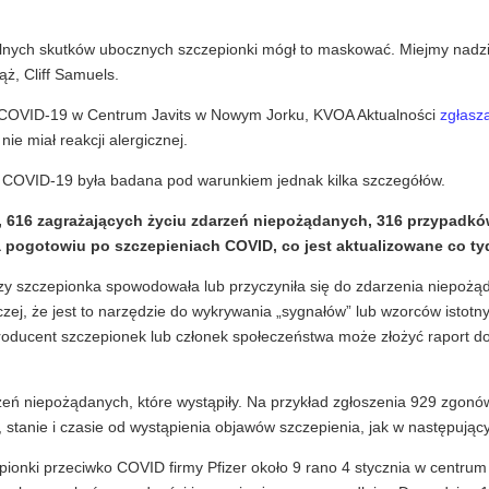
alnych skutków ubocznych szczepionki mógł to maskować. Miejmy nadzi
ąż, Cliff Samuels.
i COVID-19 w Centrum Javits w Nowym Jorku, KVOA Aktualności
zgłasz
ie miał reakcji alergicznej.
u COVID-19 była badana pod warunkiem jednak kilka szczegółów.
616 zagrażających życiu zdarzeń niepożądanych, 316 przypadków
a pogotowiu po szczepieniach COVID, co jest aktualizowane co ty
zy szczepionka spowodowała lub przyczyniła się do zdarzenia niepożą
j, że jest to narzędzie do wykrywania „sygnałów” lub wzorców istotn
roducent szczepionek lub członek społeczeństwa może złożyć raport 
eń niepożądanych, które wystąpiły. Na przykład zgłoszenia 929 zgon
stanie i czasie od wystąpienia objawów szczepienia, jak w następując
epionki przeciwko COVID firmy Pfizer około 9 rano 4 stycznia w centr