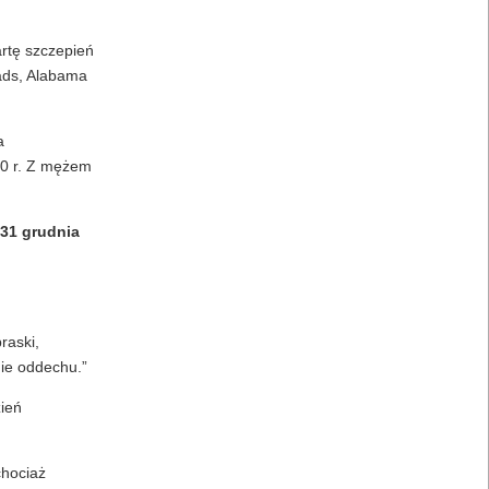
artę szczepień
ads, Alabama
a
20 r. Z mężem
 31 grudnia
raski,
nie oddechu.”
zień
chociaż