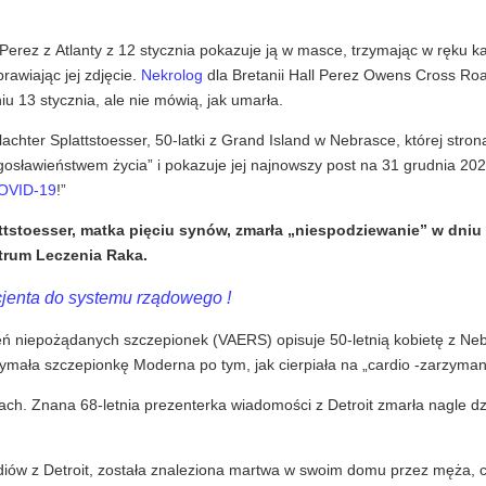
 Perez z Atlanty z 12 stycznia pokazuje ją w masce, trzymając w ręku k
prawiając jej zdjęcie.
Nekrolog
dla Bretanii Hall Perez Owens Cross Ro
u 13 stycznia, ale nie mówią, jak umarła.
chter Splattstoesser, 50-latki z Grand Island w Nebrasce, której stron
gosławieństwem życia” i pokazuje jej najnowszy post na 31 grudnia 20
OVID-19
!”
ttstoesser, matka pięciu synów, zmarła „niespodziewanie” w dniu
trum Leczenia Raka.
jenta do systemu rządowego !
 niepożądanych szczepionek (VAERS) opisuje 50-letnią kobietę z Neb
zymała szczepionkę Moderna po tym, jak cierpiała na „cardio -zarzyma
ch. Znana 68-letnia prezenterka wiadomości z Detroit zmarła nagle d
diów z Detroit, została znaleziona martwa w swoim domu przez męża, 