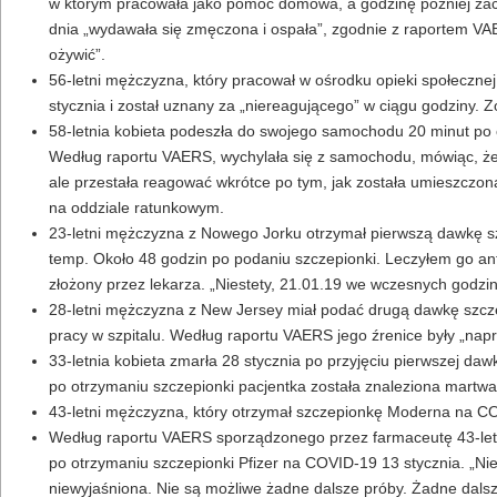
w którym pracowała jako pomoc domowa, a godzinę później zacz
dnia „wydawała się zmęczona i ospała”, zgodnie z raportem VAER
ożywić”.
56-letni mężczyzna, który pracował w ośrodku opieki społeczne
stycznia i został uznany za „niereagującego” w ciągu godziny.
58-letnia kobieta podeszła do swojego samochodu 20 minut po ot
Według raportu VAERS, wychylała się z samochodu, mówiąc, że 
ale przestała reagować wkrótce po tym, jak została umieszczona
na oddziale ratunkowym.
23-letni mężczyzna z Nowego Jorku otrzymał pierwszą dawkę szc
temp. Około 48 godzin po podaniu szczepionki. Leczyłem go ant
złożony przez lekarza. „Niestety, 21.01.19 we wczesnych godzin
28-letni mężczyzna z New Jersey miał podać drugą dawkę szczep
pracy w szpitalu. Według raportu VAERS jego źrenice były „napr
33-letnia kobieta zmarła 28 stycznia po przyjęciu pierwszej daw
po otrzymaniu szczepionki pacjentka została znaleziona martwa
43-letni mężczyzna, który otrzymał szczepionkę Moderna na C
Według raportu VAERS sporządzonego przez farmaceutę 43-letn
po otrzymaniu szczepionki Pfizer na COVID-19 13 stycznia. „Ni
niewyjaśniona. Nie są możliwe żadne dalsze próby. Żadne dalsze