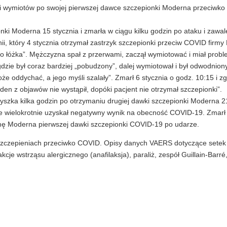
i i wymiotów po swojej pierwszej dawce szczepionki Moderna przeciwk
ki Moderna 15 stycznia i zmarła w ciągu kilku godzin po ataku i zawal
, który 4 stycznia otrzymał zastrzyk szczepionki przeciw COVID firmy P
do łóżka”. Mężczyzna spał z przerwami, zaczął wymiotować i miał prob
gdzie był coraz bardziej „pobudzony”, dalej wymiotował i był odwodnio
że oddychać, a jego myśli szalały”. Zmarł 6 stycznia o godz. 10:15 i z
en z objawów nie wystąpił, dopóki pacjent nie otrzymał szczepionki”.
dyszka kilka godzin po otrzymaniu drugiej dawki szczepionki Moderna 21
ale wielokrotnie uzyskał negatywny wynik na obecność COVID-19. Zmarł 
rmę Moderna pierwszej dawki szczepionki COVID-19 po udarze.
zczepieniach przeciwko COVID. Opisy danych VAERS dotyczące sete
je wstrząsu alergicznego (anafilaksja), paraliż, zespół Guillain-Barré,