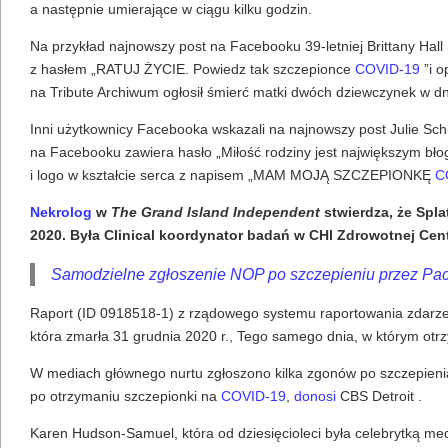
a następnie umierające w ciągu kilku godzin.
Na przykład najnowszy post na Facebooku 39-letniej Brittany Hall
z hasłem „RATUJ ŻYCIE. Powiedz tak szczepionce
COVID-19
”i o
na Tribute Archiwum ogłosił śmierć matki dwóch dziewczynek w dni
Inni użytkownicy Facebooka wskazali na najnowszy post Julie Schla
na Facebooku zawiera hasło „Miłość rodziny jest największym bło
i logo w kształcie serca z napisem „MAM MOJĄ SZCZEPIONKĘ
C
Nekrolog
w
The Grand Island Independent
stwierdza, że Spla
2020. Była Clinical koordynator badań w CHI Zdrowotnej Cen
Samodzielne zgłoszenie NOP po szczepieniu przez Pac
Raport (ID 0918518-1) z rządowego systemu raportowania zdarzeń
która zmarła 31 grudnia 2020 r., Tego samego dnia, w którym otr
W mediach głównego nurtu zgłoszono kilka zgonów po szczepienia
po otrzymaniu szczepionki na
COVID-19
,
donosi
CBS Detroit .
Karen Hudson-Samuel, która od dziesięcioleci była celebrytką me