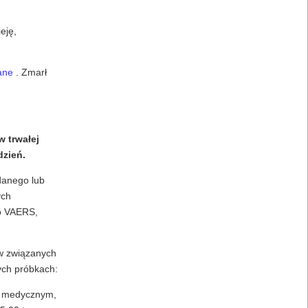
eję,
ane
. Zmarł
 trwałej
dzień.
danego lub
ych
do VAERS,
ów związanych
ych próbkach:
um medycznym,