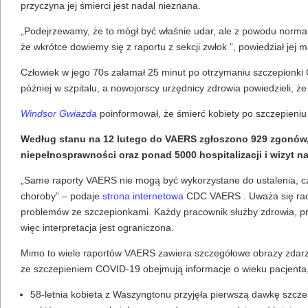
przyczyna jej śmierci jest nadal nieznana.
„Podejrzewamy, że to mógł być właśnie udar, ale z powodu norm
że wkrótce dowiemy się z raportu z sekcji zwłok ”, powiedział jej m
Człowiek w jego 70s załamał 25 minut po otrzymaniu szczepionk
później w szpitalu, a nowojorscy urzędnicy zdrowia powiedzieli, że n
Windsor Gwiazda
poinformował, że śmierć kobiety po szczepieni
Według stanu na 12 lutego do VAERS zgłoszono 929 zgonów, 
niepełnosprawności oraz ponad 5000 hospitalizacji i wizyt n
„Same raporty VAERS nie mogą być wykorzystane do ustalenia, c
choroby” – podaje
strona internetowa
CDC VAERS . Uważa się racze
problemów ze szczepionkami. Każdy pracownik służby zdrowia, p
więc interpretacja jest ograniczona.
Mimo to wiele raportów VAERS zawiera szczegółowe obrazy zdarz
ze szczepieniem COVID-19 obejmują informacje o wieku pacjenta, 
58-letnia kobieta z Waszyngtonu przyjęła pierwszą dawkę szcz