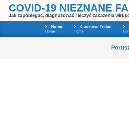
Skip
COVID-19 NIEZNANE F
to
Jak zapobiegać, diagnozować i leczyć zakażenia wirus
content
Home
Kluczowe Treści
Home
Home
Ho
Porusz