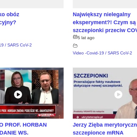
ko obóz
Największy nielegalny
cyjny?
eksperyment?! Czym są
szczepionki przeciw CO
5 lat ago
-19 / SARS CoV-2
Video -Covid-19 / SARS CoV-2
O PROF. HORBAN
Jerzy Zięba merytoryczn
ZDANIE WS.
szczepionce mRNA