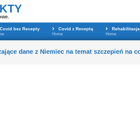
AKTY
owe.
Covid bez Recepty
Covid z Receptą
Rehabilitacja
me
Home
Home
Primary
Navigation
Menu
ające dane z Niemiec na temat szczepień na c