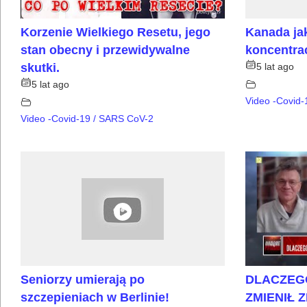
Korzenie Wielkiego Resetu, jego
Kanada ja
stan obecny i przewidywalne
koncentra
skutki.
5 lat ago
5 lat ago
Video -Covid
Video -Covid-19 / SARS CoV-2
Seniorzy umierają po
DLACZEG
szczepieniach w Berlinie!
ZMIENIŁ 