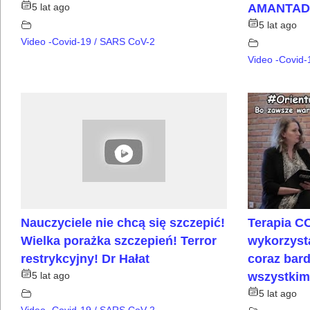
5 lat ago
AMANTAD
5 lat ago
Video -Covid-19 / SARS CoV-2
Video -Covid
Nauczyciele nie chcą się szczepić!
Terapia C
Wielka porażka szczepień! Terror
wykorzyst
restrykcyjny! Dr Hałat
coraz bard
5 lat ago
wszystkim
5 lat ago
Video -Covid-19 / SARS CoV-2