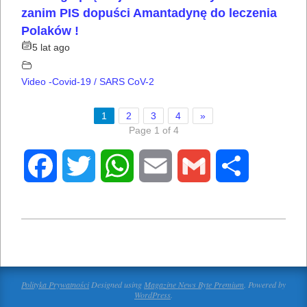
zanim PIS dopuści Amantadynę do leczenia
Polaków !
5 lat ago
Video -Covid-19 / SARS CoV-2
1
2
3
4
»
Page 1 of 4
Facebook
Twitter
WhatsApp
Email
Gmail
Share
2021-
02-
18
Polityka Prywatności
Designed using
Magazine News Byte Premium
. Powered by
WordPress
.