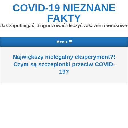
Skip
COVID-19 NIEZNANE
to
FAKTY
content
Jak zapobiegać, diagnozować i leczyć zakażenia wirusowe.
Primary
Menu
Navigation
Menu
Największy nielegalny eksperyment?!
Czym są szczepionki przeciw COVID-
19?