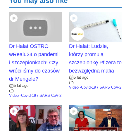
You may also like
Dr Hałat OSTRO
Dr Hałat: Ludzie,
wRealu24 o pandemii
którzy promują
i szczepionkach! Czy
szczepionkę Pfizera to
wróciliśmy do czasów
bezwzględna mafia
5 lat ago
dr Mengele?
5 lat ago
Video -Covid-19 / SARS CoV-2
Video -Covid-19 / SARS CoV-2