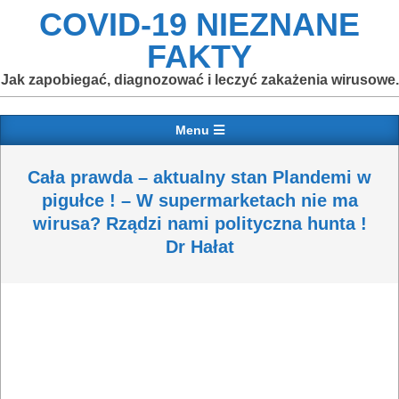
Skip
COVID-19 NIEZNANE
to
FAKTY
content
Jak zapobiegać, diagnozować i leczyć zakażenia wirusowe.
Primary
Menu
Navigation
Menu
Cała prawda – aktualny stan Plandemi w
pigułce ! – W supermarketach nie ma
wirusa? Rządzi nami polityczna hunta !
Dr Hałat