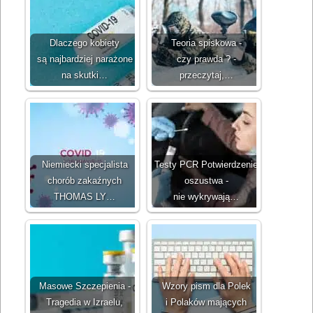
Dlaczego kobiety
Teoria spiskowa -
są najbardziej narażone
czy prawda ? -
na skutki…
przeczytaj,…
Niemiecki specjalista
Testy PCR Potwierdzenie
chorób zakaźnych
oszustwa -
THOMAS LY…
nie wykrywają…
Masowe Szczepienia -
Wzory pism dla Polek
Tragedia w Izraelu,
i Polaków mających