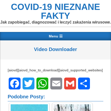
Skip
COVID-19 NIEZNANE
to
FAKTY
content
Jak zapobiegać, diagnozować i leczyć zakażenia wirusowe.
Primary
Menu
Navigation
Menu
Video Downloader
[aiovd][aiovd_how_to_download][aiovd_supported_websites]
Facebook
Twitter
WhatsApp
Email
Gmail
Share
Podobne Posty: