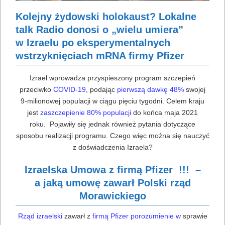
Kolejny żydowski holokaust? Lokalne
talk Radio donosi o „wielu umiera”
w Izraelu po eksperymentalnych
wstrzyknięciach mRNA firmy Pfizer
Izrael wprowadza przyspieszony program szczepień
przeciwko
COVID-19
, podając
pierwszą dawkę 48%
swojej
9-milionowej populacji w ciągu pięciu tygodni. Celem kraju
jest
zaszczepienie 80% populacji
do końca maja 2021
roku. Pojawiły się jednak również pytania dotyczące
sposobu realizacji programu. Czego więc można się nauczyć
z doświadczenia Izraela?
Izraelska Umowa z firmą Pfizer !!! –
a jaką umowę zawarł Polski rząd
Morawickiego
Rząd izraelski
zawarł z
firmą Pfizer porozumienie w
sprawie