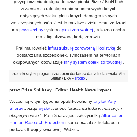
przyspieszenia dostępu do szczepionki Pfizer / BioNTech
w zamian za udostępnienie anonimowych danych
dotyczących wieku, płci i danych demograficznych
zaszczepionych osób. Jest to możliwe dzięki temu, że Izrael
ma
powszechny
system
opieki zdrowotnej
, a każda osoba
ma zdigitalizowaną kartę zdrowia.
Kraj ma również
infrastrukturę zdrowotną
i
logistykę
do
dostarczania szczepionek. Tymczasem na terytoriach
okupowanych obowiązuje
inny system opieki zdrowotnej
.
Izraelski szybki program szczepień dostarcza danych dla świata. Abir
Sultan / EPA –
źródło
.
przez
Brian Shilhavy
Editor, Health News Impact
Wcześniej w tym tygodniu opublikowaliśmy
artykuł Very
Sharav
„
Rząd
wysłał
ludność Izraela na ludzi w masowym
eksperymencie
”. Pani Sharav jest założycielką
Alliance for
Human Research Protection
i sama ocalała z holokaustu
podczas II wojny światowej. Widzieć: