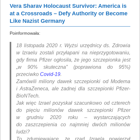
Vera Sharav Holocaust Survivor: America is
at a Crossroads – Defy Authority or Become
Like Nazist Germany
Poinformowała:
18 listopada 2020 r. Wyżsi urzędnicy ds. Zdrowia
w Izraelu zostali przyłapani na nieprzygotowaniu,
gdy firma Pfizer ogłosiła, że ​​jego szczepionka jest
„w 90% skuteczna” (poprawiona do 95%)
przeciwko
Covid-19
.
Zamówili miliony dawek szczepionki od Moderna
i AstraZeneca, ale żadnej dla szczepionki Pfizer-
BioNTech.
Jak więc Izrael pozyskał szacunkowo od czterech
do pięciu milionów dawek szczepionki Pfizer
w grudniu 2020 roku – wystarczających
do zaszczepienia co najmniej dwóch milionów
ludzi?
To zdumiewające, że rząd Izraela powierzył