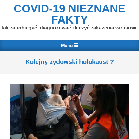
Skip
COVID-19 NIEZNANE
to
FAKTY
content
Jak zapobiegać, diagnozować i leczyć zakażenia wirusowe.
Primary
Menu
Navigation
Menu
Kolejny żydowski holokaust ?