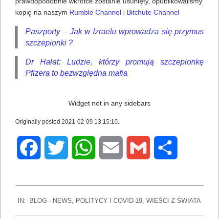
prawdopodobnie wkrótce zostanie usunięty, opublikowaliśmy
kopię na naszym
Rumble Channel
i
Bitchute Channel
Paszporty – Jak w Izraelu wprowadza się przymus
szczepionki ?
Dr Hałat: Ludzie, którzy promują szczepionkę
Pfizera to bezwzględna mafia
Widget not in any sidebars
Originally posted 2021-02-09 13:15:10.
Facebook
Twitter
WhatsApp
Email
Gmail
Share
2022-
IN:
BLOG - NEWS
,
POLITYCY I COVID-19
,
WIEŚCI Z ŚWIATA
07-
16