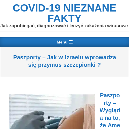
Skip
COVID-19 NIEZNANE
to
FAKTY
content
Jak zapobiegać, diagnozować i leczyć zakażenia wirusowe.
Primary
Menu
Navigation
Menu
Paszporty – Jak w Izraelu wprowadza
się przymus szczepionki ?
Paszpo
rty –
Wygląd
a na to,
że Ame