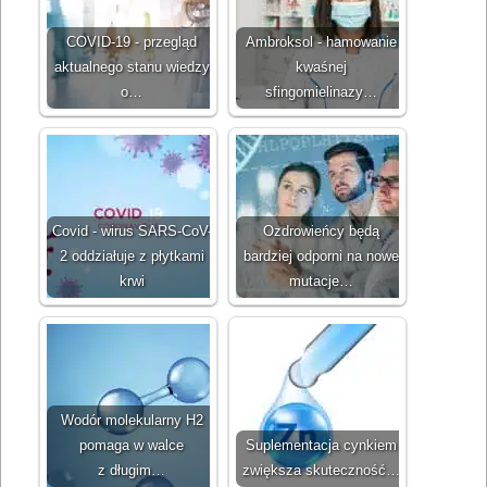
COVID‐19 - przegląd
Ambroksol - hamowanie
aktualnego stanu wiedzy
kwaśnej
o…
sfingomielinazy…
Covid - wirus SARS-CoV-
Ozdrowieńcy będą
2 oddziałuje z płytkami
bardziej odporni na nowe
krwi
mutacje…
Wodór molekularny H2
pomaga w walce
Suplementacja cynkiem
z długim…
zwiększa skuteczność…