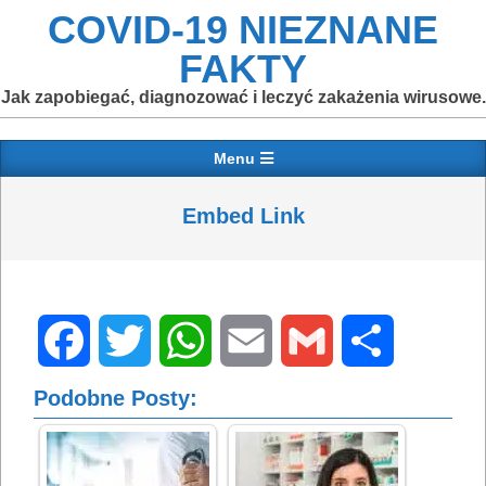
Skip
COVID-19 NIEZNANE
to
FAKTY
content
Jak zapobiegać, diagnozować i leczyć zakażenia wirusowe.
Primary
Menu
Navigation
Menu
Embed Link
Facebook
Twitter
WhatsApp
Email
Gmail
Share
Podobne Posty: