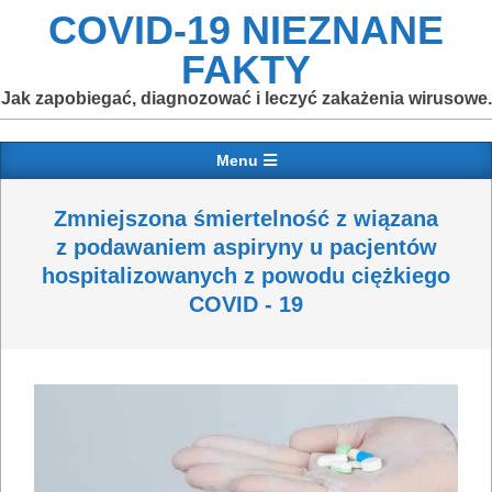
Skip
COVID-19 NIEZNANE
to
FAKTY
content
Jak zapobiegać, diagnozować i leczyć zakażenia wirusowe.
Primary
Menu
Navigation
Menu
Zmniejszona śmiertelność z wiązana
z podawaniem aspiryny u pacjentów
hospitalizowanych z powodu ciężkiego
COVID ‐ 19