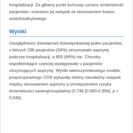
hospitalizacji. Za główny punkt końcowy uznano śmiertelność
pacjentów i oceniono jej związek ze stosowaniem kwasu
acetylosalicylowego.
Wyniki
Uwzględniono dziewięćset dziewięćdziesiąt jeden pacjentów,
z których 336 pacjentów (34%) otrzymywało aspirynę
podczas hospitalizacji, a 655 (66%) nie. Choroby
współistniejące częściej występowały u pacjentów
otrzymujących aspirynę. Wyniki wieloczynnikowego modelu
proporcjonalnego COX wykazały istotny niezależny związek
między stosowaniem aspiryny a zmniejszeniem ryzyka
śmiertelności wewnątrzszpitalnej (0,746 [0,560-0,994], p =
0,046).