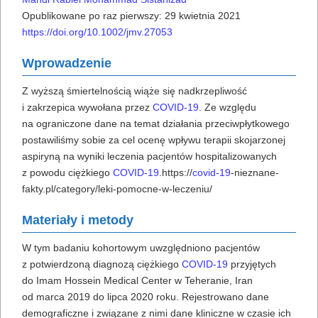
Opublikowane po raz pierwszy:
29 kwietnia 2021
https://doi.org/10.1002/jmv.27053
Wprowadzenie
Z wyższą śmiertelnością wiąże się nadkrzepliwość
i zakrzepica wywołana przez
COVID-19
. Ze względu
na ograniczone dane na temat działania przeciwpłytkowego
postawiliśmy sobie za cel ocenę wpływu terapii skojarzonej
aspiryną na wyniki leczenia pacjentów hospitalizowanych
z powodu ciężkiego
COVID-19
.https://
covid-19
-nieznane-
fakty.pl/category/leki-pomocne-w-leczeniu/
Materiały i metody
W tym badaniu kohortowym uwzględniono pacjentów
z potwierdzoną diagnozą ciężkiego
COVID-19
przyjętych
do Imam Hossein Medical Center w Teheranie, Iran
od marca 2019 do lipca 2020 roku. Rejestrowano dane
demograficzne i związane z nimi dane kliniczne w czasie ich