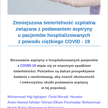
Zmniejszona śmiertelność szpitalna
związana z podawaniem aspiryny
u pacjentów hospitalizowanych
z powodu ciężkiego COVID ‐ 19
Stosowanie aspiryny u hospitalizowanych pacjentów
z
COVID-19
wiąże się ze znacznym spadkiem
śmiertelności. Potrzebne są dalsze prospektywne
badania z randomizacją, aby ocenić skuteczność
i niekorzystne skutki podawania aspiryny
w tej populacji.
Mohammad Haji Aghajani
Omid Moradi
Hossein
Amini
Hamed Azhdari Tehrani
Elham Pourheidar
Mohammad
Mahdi Rabiei
Mohammad Sistanizad