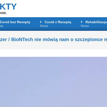
AKTY
owe.
Covid bez Recepty
Covid z Receptą
Rehabilitacja
me
Home
Home
Primary
Navigation
Menu
zer / BioNTech nie mówią nam o szczepionce