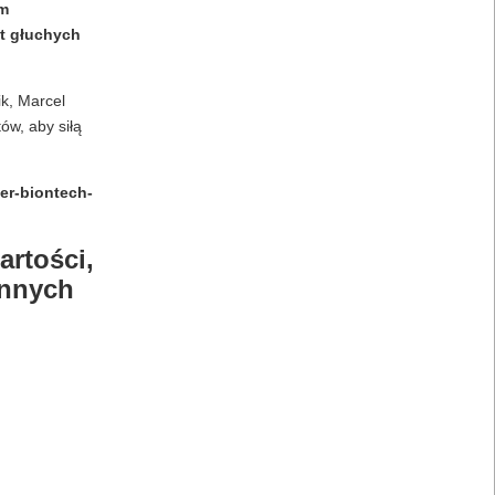
im
st głuchych
ik, Marcel
ów, aby siłą
er-biontech-
artości,
innych