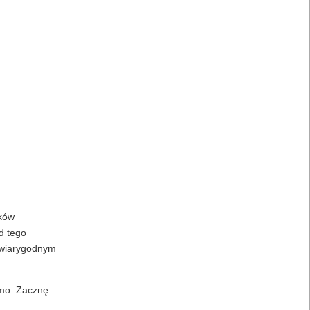
eków
d tego
j wiarygodnym
omo. Zacznę