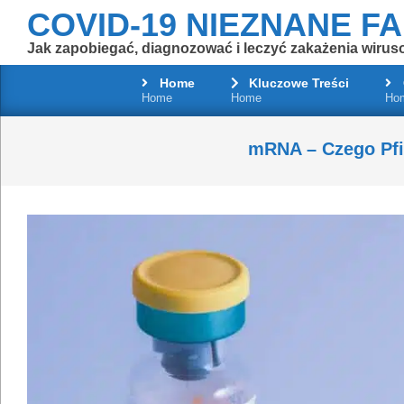
Skip
COVID-19 NIEZNANE F
to
Jak zapobiegać, diagnozować i leczyć zakażenia wirus
content
Home
Kluczowe Treści
Home
Home
Ho
mRNA – Czego Pfi