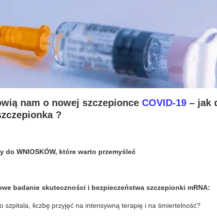
ówią nam o nowej szczepionce
COVID-19
– jak 
szczepionka ?
źmy do WNIOSKÓW, które warto przemyśleć
łowe badanie skuteczności i bezpieczeństwa szczepionki mRNA:
o szpitala, liczbę przyjęć na intensywną terapię i na śmiertelność?