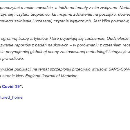
zeczytać o moim zawodzie, a także na tematy z nim związane. Nadal 
czyć się i czytać. Stopniowo, ku mojemu zdziwieniu na początku, dowie
zkowego szkolenia i (czasami) czytania wytycznych. Jest kilka powodów,
gromną liczbę artykułów, które pojawiają się codziennie. Oddzielenie 
czytanie raportów z badań naukowych – w porównaniu z czytaniem recen
ie przynajmniej globalnej oceny zastosowanej metodologii i statysty
e prawidłowo.
zywiście publikacji na temat szczepionki przeciwko wirusowi SARS-CoV-2
a stronie New England Journal of Medicine.
A
Covid-19
”.
eatured_home