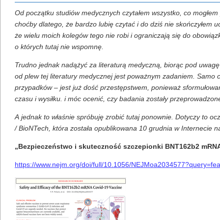
Od początku studiów medycznych czytałem wszystko, co mogłem pr
choćby dlatego, że bardzo lubię czytać i do dziś nie skończyłem u
że wielu moich kolegów tego nie robi i ograniczają się do obowią
o których tutaj nie wspomnę.
Trudno jednak nadążyć za literaturą medyczną, biorąc pod uwagę o
od plew tej literatury medycznej jest poważnym zadaniem. Samo 
przypadków – jest już dość przestępstwem, ponieważ sformułowan
czasu i wysiłku. i móc ocenić, czy badania zostały przeprowadzon
A jednak to właśnie spróbuję zrobić tutaj ponownie. Dotyczy to oc
/ BioNTech, która została opublikowana 10 grudnia w Internecie n
„Bezpieczeństwo i skuteczność szczepionki BNT162b2 mRN
https://www.nejm.org/doi/full/10.1056/NEJMoa2034577?query=f