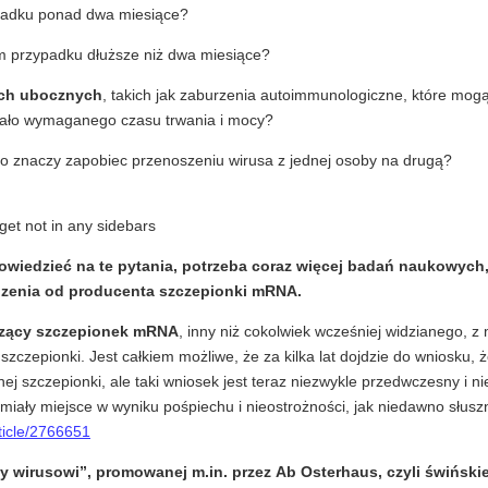
ypadku ponad dwa miesiące?
m przypadku dłuższe niż dwa miesiące?
ach ubocznych
, takich jak zaburzenia autoimmunologiczne, które mog
 miało wymaganego czasu trwania i mocy?
to znaczy zapobiec przenoszeniu wirusa z jednej osoby na drugą?
get not in any sidebars
owiedzieć na te pytania, potrzeba coraz więcej badań naukowych, 
dzenia od producenta szczepionki mRNA.
czący szczepionek mRNA
, inny niż cokolwiek wcześniej widzianego, z
czepionki. Jest całkiem możliwe, że za kilka lat dojdzie do wniosku, 
j szczepionki, ale taki wniosek jest teraz niezwykle przedwczesny i n
miały miejsce w wyniku pośpiechu i nieostrożności, jak niedawno słus
ticle/2766651
 wirusowi”, promowanej m.in. przez Ab Osterhaus, czyli świński