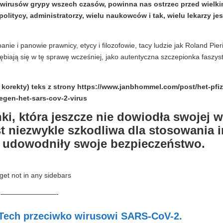
h wirusów grypy wszech czasów, powinna nas ostrzec przed wielk
olitycy, administratorzy, wielu naukowców i tak, wielu lekarzy je
nie i panowie prawnicy, etycy i filozofowie, tacy ludzie jak Roland Pier
głębiają się w tę sprawę wcześniej, jako autentyczna szczepionka faszyst
 korekty) teks z strony https://www.janbhommel.com/post/het-pfiz
egen-het-sars-cov-2-virus
i, która jeszcze nie dowiodła swojej w
st niezwykle szkodliwa dla stosowania 
 udowodniły swoje bezpieczeństwo.
get not in any sidebars
————————-
NTech przeciwko wirusowi SARS-CoV-2.