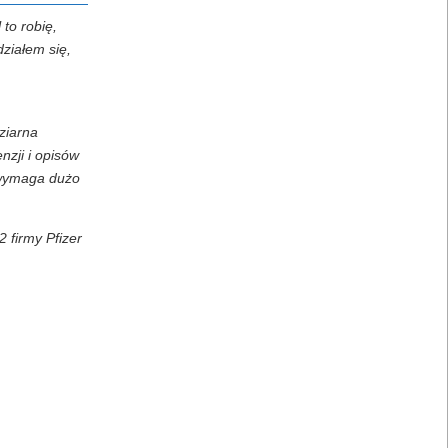
to robię,
działem się,
ziarna
zji i opisów
k wymaga dużo
 firmy Pfizer