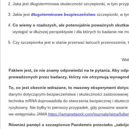
Jaka jest długoterminowa skuteczność szczepionki, w tym prz
Jakie jest
długoterminowe bezpieczeństwo
szczepionki, w ty
Co wiemy o rzadszych, ale potencjalnie poważnych skutk
wystąpić w dłuższej perspektywie i dla których to badanie nie
Czy szczepionka jest w stanie przerwać łańcuch przenoszenia, 
Wid
Faktem jest, że nie znamy odpowiedzi na te pytania. Aby odp
prowadzonych przez badaczy, którzy nie otrzymują wynagro
To, co jest obecnie wdrażane, to masowy eksperyment doty
danymi dotyczącymi bezpieczeństwa i skuteczności zastosowanej sz
technika mRNA doprowadziła do stworzenia bezpiecznej i skuteczne
ryzykowny. Nie byłby to pierwszy przypadek, gdy poważne awarie 
we wstępniaku JAMA
https://jamanetwork.com/journals/jama/fullar
Również pamięć o szczepionce Pandemrix przeciwko „zabójcy