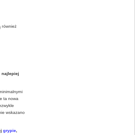
ą również
najlepiej
 minimalnymi
że ta nowa
iezwykle
znie wskazano
ej
grypie
,