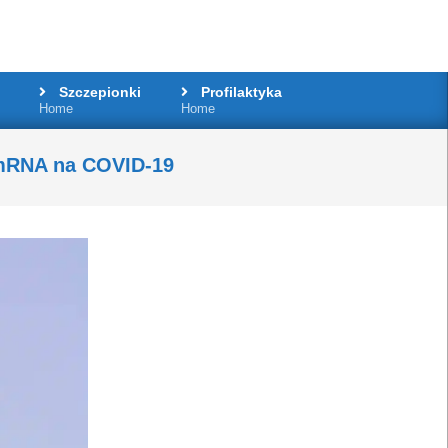
Szczepionki
Profilaktyka
Home
Home
 mRNA na COVID-19