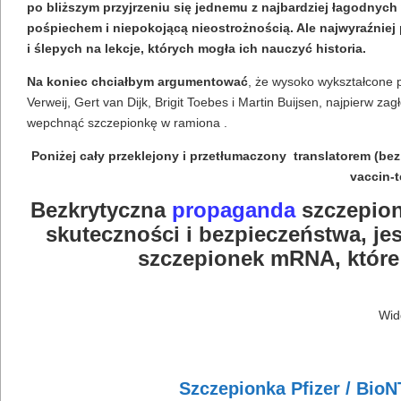
po bliższym przyjrzeniu się jednemu z najbardziej łagodnyc
pośpiechem i niepokojącą nieostrożnością. Ale najwyraźniej p
i ślepych na lekcje, których mogła ich nauczyć historia.
Na koniec chciałbym argumentować
, że wysoko wykształcone pa
Verweij, Gert van Dijk, Brigit Toebes i Martin Buijsen, najpierw za
wepchnąć szczepionkę w ramiona .
Poniżej cały przeklejony i przetłumaczony translatorem (bez
vaccin-t
Bezkrytyczna
propaganda
szczepionk
skuteczności i bezpieczeństwa, je
szczepionek mRNA, które
Wid
Szczepionka Pfizer / Bio