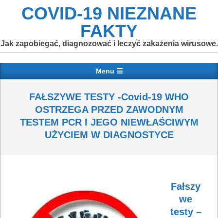
Skip
COVID-19 NIEZNANE
to
FAKTY
content
Jak zapobiegać, diagnozować i leczyć zakażenia wirusowe.
Primary
Menu
Navigation
Menu
FAŁSZYWE TESTY -Covid-19 WHO
OSTRZEGA PRZED ZAWODNYM
TESTEM PCR I JEGO NIEWŁAŚCIWYM
UŻYCIEM W DIAGNOSTYCE
Fałszy
we
testy –