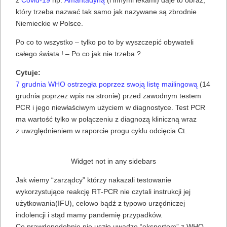
z
Covid-19
np.
Amantadyną
(i innymi lekami) daje to obraz,
który trzeba nazwać tak samo jak nazywane są zbrodnie
Niemieckie w Polsce.
Po co to wszystko – tylko po to by wyszczepić obywateli
całego świata ! – Po co jak nie trzeba ?
Cytuje:
7 grudnia WHO ostrzegła poprzez swoją listę mailingową
(14
grudnia poprzez wpis na stronie) przed zawodnym testem
PCR i jego niewłaściwym użyciem w diagnostyce. Test PCR
ma wartość tylko w połączeniu z diagnozą kliniczną wraz
z uwzględnieniem w raporcie progu cyklu odcięcia Ct.
Widget not in any sidebars
Jak wiemy “zarządcy” którzy nakazali testowanie
wykorzystujące reakcję RT-PCR nie czytali instrukcji jej
użytkowania(IFU), celowo bądź z typowo urzędniczej
indolencji i stąd mamy pandemię przypadków.
Co prawdopodobnie nie uszło uwadze “ekspertom” z WHO