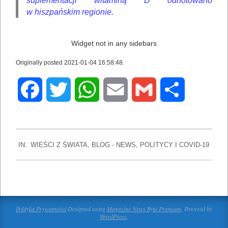
suplementacji witaminą D odnotowano
w hiszpańskim regionie.
Widget not in any sidebars
Originally posted 2021-01-04 16:58:48.
Facebook
Twitter
WhatsApp
Email
Gmail
Share
2022-
IN:
WIEŚCI Z ŚWIATA
,
BLOG - NEWS
,
POLITYCY I COVID-19
07-
16
Polityka Prywatności
Designed using
Magazine News Byte Premium
. Powered by
WordPress
.