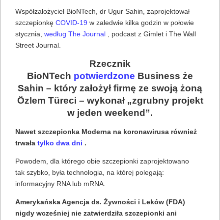
Współzałożyciel BioNTech, dr Ugur Sahin, zaprojektował
szczepionkę
COVID-19
w zaledwie kilka godzin w połowie
stycznia,
według The Journal
, podcast z Gimlet i The Wall
Street Journal.
Rzecznik
BioNTech
potwierdzone
Business że
Sahin – który założył firmę ze swoją żoną
Özlem Türeci – wykonał „zgrubny projekt
w jeden weekend”.
Nawet szczepionka Moderna na koronawirusa również
trwała
tylko dwa dni
.
Powodem, dla którego obie szczepionki zaprojektowano
tak szybko, była technologia, na której polegają:
informacyjny RNA lub mRNA.
Amerykańska Agencja ds. Żywności i Leków (FDA)
nigdy wcześniej nie zatwierdziła szczepionki ani