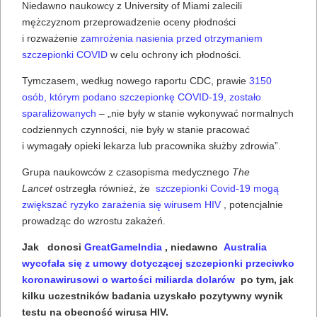
Niedawno naukowcy z University of Miami zalecili
mężczyznom przeprowadzenie oceny płodności
i rozważenie
zamrożenia nasienia przed otrzymaniem
szczepionki COVID
w celu ochrony ich płodności.
Tymczasem, według nowego raportu CDC, prawie
3150
osób, którym podano szczepionkę COVID-19, zostało
sparaliżowanych
– „nie były w stanie wykonywać normalnych
codziennych czynności, nie były w stanie pracować
i wymagały opieki lekarza lub pracownika służby zdrowia”.
Grupa naukowców z czasopisma medycznego
The
Lancet
ostrzegła również, że
szczepionki Covid-19 mogą
zwiększać ryzyko zarażenia się wirusem HIV
, potencjalnie
prowadząc do wzrostu zakażeń.
Jak donosi
GreatGameIndia
, niedawno
Australia
wycofała się z umowy dotyczącej szczepionki przeciwko
koronawirusowi o wartości miliarda dolarów
po tym, jak
kilku uczestników badania uzyskało pozytywny wynik
testu na obecność wirusa HIV.