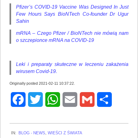
Pfizer’s COVID-19 Vaccine Was Designed In Just
Few Hours Says BioNTech Co-founder Dr Ugur
Sahin
mRNA – Czego Pfizer / BioNTech nie mówią nam
o szczepionce mRNA na COVID-19
Leki i preparaty skuteczne w leczeniu zakażenia
wirusem Covid-19.
Originally posted 2021-02-11 10:37:22.
Facebook
Twitter
WhatsApp
Email
Gmail
Share
2022-
IN:
BLOG - NEWS
,
WIEŚCI Z ŚWIATA
07-