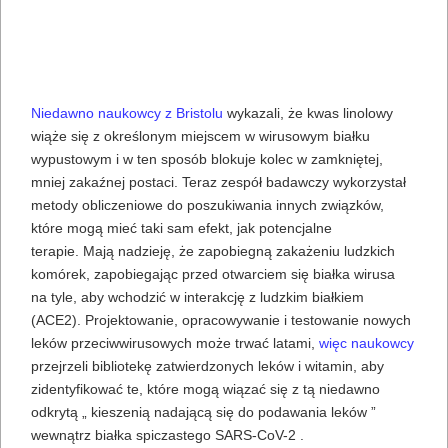
Niedawno naukowcy z Bristolu
wykazali, że kwas linolowy
wiąże się z określonym miejscem w wirusowym białku
wypustowym i w ten sposób blokuje kolec w zamkniętej,
mniej zakaźnej postaci. Teraz zespół badawczy wykorzystał
metody obliczeniowe do poszukiwania innych związków,
które mogą mieć taki sam efekt, jak potencjalne
terapie. Mają nadzieję, że zapobiegną zakażeniu ludzkich
komórek, zapobiegając przed otwarciem się białka wirusa
na tyle, aby wchodzić w interakcję z ludzkim białkiem
(ACE2). Projektowanie, opracowywanie i testowanie nowych
leków przeciwwirusowych może trwać latami,
więc naukowcy
przejrzeli bibliotekę zatwierdzonych leków i witamin, aby
zidentyfikować te, które mogą wiązać się z tą niedawno
odkrytą „ kieszenią nadającą się do podawania leków ”
wewnątrz białka spiczastego SARS-CoV-2 .