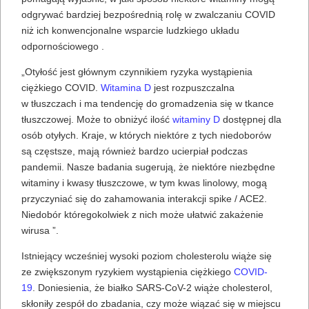
odgrywać bardziej bezpośrednią rolę w zwalczaniu COVID
niż ich konwencjonalne wsparcie ludzkiego układu
odpornościowego .
„Otyłość jest głównym czynnikiem ryzyka wystąpienia
ciężkiego COVID.
Witamina D
jest rozpuszczalna
w tłuszczach i ma tendencję do gromadzenia się w tkance
tłuszczowej. Może to obniżyć ilość
witaminy D
dostępnej dla
osób otyłych. Kraje, w których niektóre z tych niedoborów
są częstsze, mają również bardzo ucierpiał podczas
pandemii. Nasze badania sugerują, że niektóre niezbędne
witaminy i kwasy tłuszczowe, w tym kwas linolowy, mogą
przyczyniać się do zahamowania interakcji spike / ACE2.
Niedobór któregokolwiek z nich może ułatwić zakażenie
wirusa ”.
Istniejący wcześniej wysoki poziom cholesterolu wiąże się
ze zwiększonym ryzykiem wystąpienia ciężkiego
COVID-
19
. Doniesienia, że ​​białko SARS-CoV-2 wiąże cholesterol,
skłoniły zespół do zbadania, czy może wiązać się w miejscu