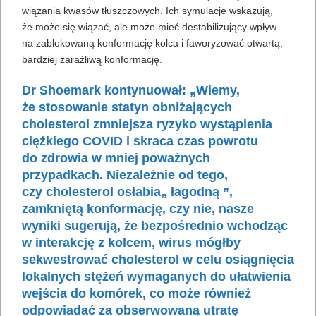
wiązania kwasów tłuszczowych. Ich symulacje wskazują,
że może się wiązać, ale może mieć destabilizujący wpływ
na zablokowaną konformację kolca i faworyzować otwartą,
bardziej zaraźliwą konformację.
Dr Shoemark kontynuował: „Wiemy,
że stosowanie statyn obniżających
cholesterol zmniejsza ryzyko wystąpienia
ciężkiego COVID i skraca czas powrotu
do zdrowia w mniej poważnych
przypadkach. Niezależnie od tego,
czy cholesterol osłabia„ łagodną ”,
zamkniętą konformację, czy nie, nasze
wyniki sugerują, że bezpośrednio wchodząc
w interakcję z kolcem, wirus mógłby
sekwestrować cholesterol w celu osiągnięcia
lokalnych stężeń wymaganych do ułatwienia
wejścia do komórek, co może również
odpowiadać za obserwowaną utratę