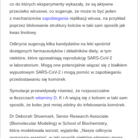
co do których eksperymenty wykazały, że są aktywne
przeciwko wirusowi, co sugeruje, że może to być jeden
z mechanizmów
zapobiegania
replikacji wirusa, na przykład
poprzez blokowanie struktury kolców w taki sam sposób jak
kwas linolowy.
Odkrycia sugerują kilka kandydatów na leki spośród
dostępnych farmaceutyków i składników diety, w tym
niektóre, które spowalniają reprodukcję SARS-CoV-2
w laboratorium. Mogą one potencjalnie wiązać się z białkiem
wypustowym SARS-CoV-2 i mogą pomóc w zapobieganiu
przedostawaniu się komórek.
Symulacje przewidywały również, że rozpuszczalne
w tłuszczach
witaminy D
, K i A wiążą się z kolcem w taki sam
sposób, że kolec jest mniej zdolny do infekowania komórek.
Dr Deborah Shoemark, Senior Research Associate
(Biomolecular Modeling) w School of Biochemistry,
która modelowała wzrost, wyjaśniła: „Nasze odkrycia
pomagają wyjaśnić, w jaki sposób niektóre witaminy mogą