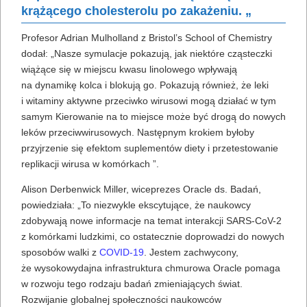
krążącego cholesterolu po zakażeniu. „
Profesor Adrian Mulholland z Bristol’s School of Chemistry
dodał: „Nasze symulacje pokazują, jak niektóre cząsteczki
wiążące się w miejscu kwasu linolowego wpływają
na dynamikę kolca i blokują go. Pokazują również, że leki
i witaminy aktywne przeciwko wirusowi mogą działać w tym
samym Kierowanie na to miejsce może być drogą do nowych
leków przeciwwirusowych. Następnym krokiem byłoby
przyjrzenie się efektom suplementów diety i przetestowanie
replikacji wirusa w komórkach ”.
Alison Derbenwick Miller, wiceprezes Oracle ds. Badań,
powiedziała: „To niezwykle ekscytujące, że naukowcy
zdobywają nowe informacje na temat interakcji SARS-CoV-2
z komórkami ludzkimi, co ostatecznie doprowadzi do nowych
sposobów walki z
COVID-19
. Jestem zachwycony,
że wysokowydajna infrastruktura chmurowa Oracle pomaga
w rozwoju tego rodzaju badań zmieniających świat.
Rozwijanie globalnej społeczności naukowców