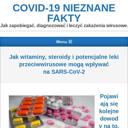
Skip
COVID-19 NIEZNANE
to
FAKTY
content
Jak zapobiegać, diagnozować i leczyć zakażenia wirusowe.
Primary
Menu
Navigation
Menu
Jak witaminy, steroidy i potencjalne leki
przeciwwirusowe mogą wpływać
na SARS-CoV-2
Pojawi
ają się
kolejne
dowod
y na to,