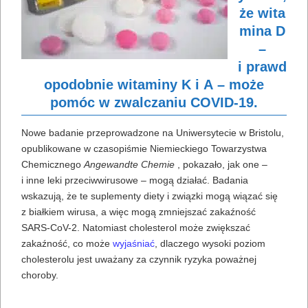
że wita
mina D
–
i prawd
opodobnie witaminy K i A – może
pomóc w zwalczaniu COVID-19.
Nowe badanie przeprowadzone na Uniwersytecie w Bristolu,
opublikowane w czasopiśmie Niemieckiego Towarzystwa
Chemicznego
Angewandte Chemie
, pokazało, jak one –
i inne leki przeciwwirusowe – mogą działać. Badania
wskazują, że te suplementy diety i związki mogą wiązać się
z białkiem wirusa, a więc mogą zmniejszać zakaźność
SARS-CoV-2. Natomiast cholesterol może zwiększać
zakaźność, co może
wyjaśniać
, dlaczego wysoki poziom
cholesterolu jest uważany za czynnik ryzyka poważnej
choroby.