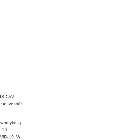
ARS-CoV-
łuc, zespół
 wentylacją
D-19
OVID-19. W