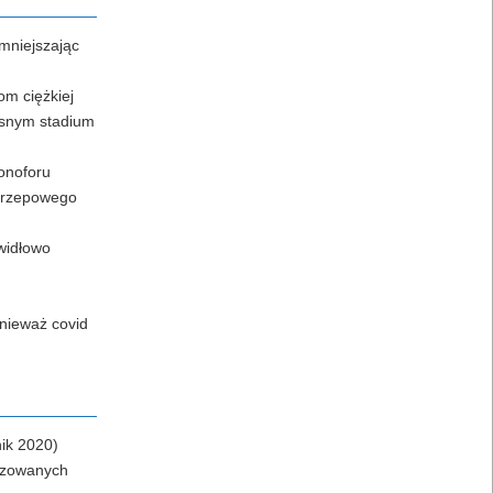
zmniejszając
om ciężkiej
esnym stadium
jonoforu
akrzepowego
widłowo
onieważ covid
ik 2020)
lizowanych