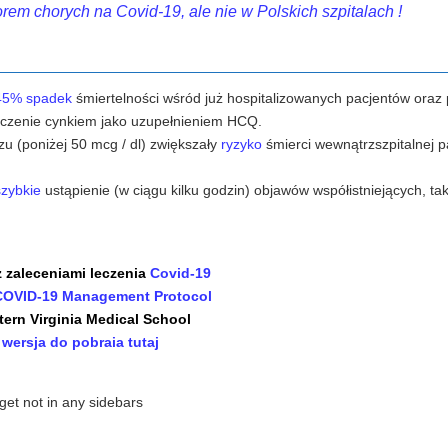
rem chorych na Covid-19, ale nie w Polskich szpitalach !
45% spadek
śmiertelności wśród już hospitalizowanych pacjentów oraz
eczenie cynkiem jako uzupełnieniem HCQ.
u (poniżej 50 mcg / dl) zwiększały
ryzyko
śmierci wewnątrzszpitalnej 
szybkie
ustąpienie (w ciągu kilku godzin) objawów współistniejących, tak
z zaleceniami leczenia
Covid-19
e COVID-19 Management Protocol
ern Virginia Medical School
 wersja do pobraia tutaj
get not in any sidebars