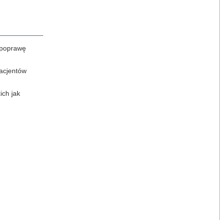
 poprawę
pacjentów
ich jak