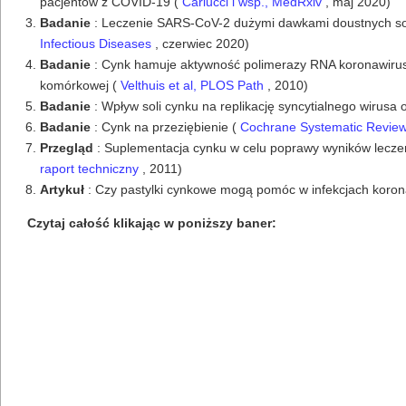
pacjentów z COVID-19 (
Carlucci i wsp., MedRxiv
, maj 2020)
Badanie
: Leczenie SARS-CoV-2 dużymi dawkami doustnych soli
Infectious Diseases
, czerwiec 2020)
Badanie
: Cynk hamuje aktywność polimerazy RNA koronawirusa
komórkowej (
Velthuis et al, PLOS Path
, 2010)
Badanie
: Wpływ soli cynku na replikację syncytialnego wirus
Badanie
: Cynk na przeziębienie (
Cochrane Systematic Revie
Przegląd
: Suplementacja cynku w celu poprawy wyników leczen
raport techniczny
, 2011)
Artykuł
: Czy pastylki cynkowe mogą pomóc w infekcjach koro
Czytaj całość klikając w poniższy baner: