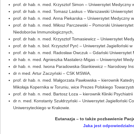
prof. dr hab. n. med. Krzysztof Simon – Uniwersytet Medyczny 
prof. dr hab. n. med. Tomasz Laskus – Warszawski Uniwersyte
prof. dr hab. n. med. Anna Piekarska – Uniwersytet Medyczny w 
prof. dr hab. n. med. Miłosz Parczewski – Pomorski Uniwersyte
Niedoborów Immunologicznych,
prof. dr hab. n. med. Krzysztof Tomasiewicz – Uniwersytet Medy
prof. dr hab. n. biol. Krzysztof Pyrć – Uniwersytet Jagielloński
prof. dr hab. n. med. Radosław Owczuk – Gdański Uniwersytet Me
dr hab. n. med. Agnieszka Mastalerz-Migas – Uniwersytet Medy
dr hab. n. med. Iwona Paradowska-Stankiewicz – Narodowy Insty
dr n med. Artur Zaczyński – CSK MSWiA,
prof. dr hab. n. med. Małgorzata Pawłowska – kierownik Kated
Mikołaja Kopernika w Toruniu, wice Prezes Polskiego Towarzy
prof. dr hab. n. med. Bartosz Łoza – kierownik Kliniki Psychia
dr n. med. Konstanty Szułdrzyński – Uniwersytet Jagielloński 
Uniwersyteckiego w Krakowie.
Eutanazja – to także pozbawienie Pacje
Jaka jest odpowiedzialno