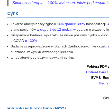
Skuteczna terapia – 100% wyleczeń, także pod respirato
Cynk
Lekarze amerykańscy zgłosili
84% spadek liczby
hospitalizacji,
stanu pacjentów
w ciągu 8 do 12 godzin w
oparciu o wczesne l
Hiszpańskie badanie wykazało, że niskie poziomy cynku w osocz
z COVID
o 130%
.
Badanie przeprowadzone w Stanach Zjednoczonych wykazało
duszność, w wyniku wczesnego leczenia
ambulatoryjnego dużymi dawkami cynku.
Pobierz PDF 
Critical Car
EVMS East
Pełna
Wid
Hydroksychlorochina (HCQ)