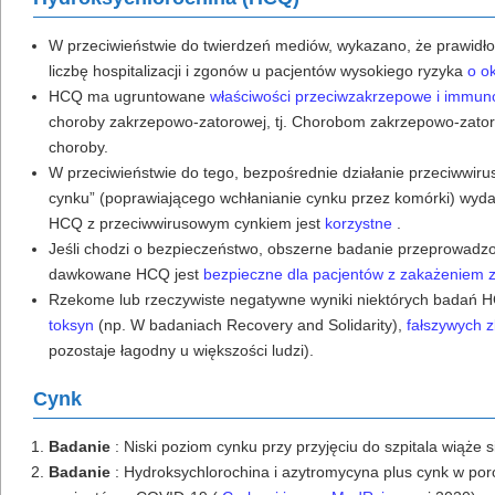
W przeciwieństwie do twierdzeń mediów, wykazano, że prawid
liczbę hospitalizacji i zgonów u pacjentów wysokiego ryzyka
o o
HCQ ma ugruntowane
właściwości przeciwzakrzepowe i immu
choroby zakrzepowo-zatorowej, tj. Chorobom zakrzepowo-zato
choroby.
W przeciwieństwie do tego, bezpośrednie działanie przeciwwi
cynku” (poprawiającego wchłanianie cynku przez komórki) wyda
HCQ z przeciwwirusowym cynkiem jest
korzystne
.
Jeśli chodzi o bezpieczeństwo, obszerne badanie przeprowadzo
dawkowane HCQ jest
bezpieczne dla pacjentów z zakażeniem
Rzekome lub rzeczywiste negatywne wyniki niektórych
badań
H
toksyn
(np. W badaniach Recovery and Solidarity),
fałszywych 
pozostaje łagodny u większości ludzi).
Cynk
Badanie
: Niski poziom cynku przy przyjęciu do szpitala wiąże 
Badanie
: Hydroksychlorochina i azytromycyna plus cynk w por