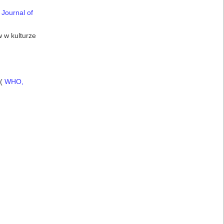
l Journal of
w w kulturze
 (
WHO,