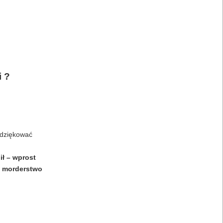
 ?
odziękować
ił – wprost
st morderstwo