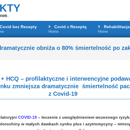
AKTY
owe.
Covid bez Recepty
Covid z Receptą
Rehabilitacja
me
Home
Home
Primary
Navigation
Menu
ramatycznie obniża o 80% śmiertelność po zak
+ HCQ – profilaktyczne i interwencyjne podaw
ynku zmniejsza dramatycznie śmiertelność pa
z Covid-19
latoryjni
COVID-19
– leczenie z uwzględnieniem wczesnego ryzy
lorochiny w małych dawkach cynku plus i azytromycyny – retro