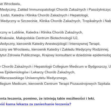
we Wrocławiu,
t Medyczny, Zakład Immunopatologii Chorób Zakaźnych i Pasożytniczyc
Łodzi, Katedra i Klinika Chorób Zakaźnych i Hepatologii,
t Medyczny w Szczecinie, Klinika Chorób Zakaźnych, Tropikalnych i Na
czny w Lublinie, Katedra i Klinika Chorób Zakaźnych,
 w Krakowie, Małopolskie Centrum Biotechnologii UJ,
dyczny, kierownik Katedry Anestezjologii i Intensywnej Terapii,
czny we Wrocławiu, kierownik Katedry i Zakładu Medycyny Rodzinnej,
tut Zdrowia Publicznego, Krajowy konsultant w dziedzinie epidemiologi
ry Chorób Zakaźnych i Hepatologii Collegium Medicum w Bydgoszczy, U
stwa Epidemiologów i Lekarzy Chorób Zakaźnych,
trii Warszawskiego Uniwersytetu Medycznego,
Collegium Medicum, kierownik Centrum Terapii Pozaustrojowych Szpitala
nta leczenia, pomimo, że istnieją takie możliwości
i leki.
ść karna lekarza za zaniechanie leczenia?