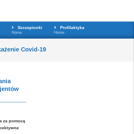
Szczepionki
Profilaktyka
Home
Home
ażenie Covid-19
ania
cjentów
ka za pomocą
spektywne