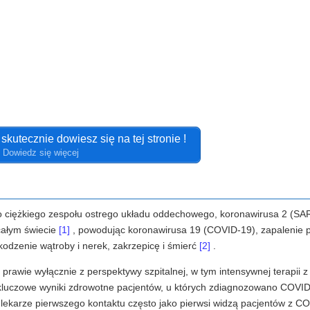
kutecznie dowiesz się na tej stronie !
Dowiedz się więcej
 ciężkiego zespołu ostrego układu oddechowego, koronawirusa 2 (S
 całym świecie
[1]
, powodując koronawirusa 19 (COVID-19), zapalenie p
odzenie wątroby i nerek, zakrzepicę i śmierć
[2]
.
rawie wyłącznie z perspektywy szpitalnej, w tym intensywnej terapii z
 kluczowe wyniki zdrowotne pacjentów, u których zdiagnozowano COVI
 lekarze pierwszego kontaktu często jako pierwsi widzą pacjentów z C