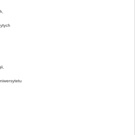
h,
bytych
i,
niwersytetu