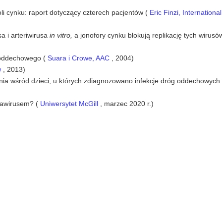
 cynku: raport dotyczący czterech pacjentów (
Eric Finzi, Internationa
 i arteriwirusa
in vitro,
a jonofory cynku blokują replikację tych wirusó
a oddechowego (
Suara i Crowe, AAC
, 2004)
w
, 2013)
ia wśród dzieci, u których zdiagnozowano infekcje dróg oddechowych
nawirusem? (
Uniwersytet McGill
, marzec 2020 r.)