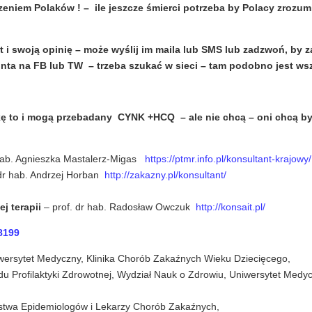
zeniem Polaków ! – ile jeszcze śmierci potrzeba by Polacy zrozumi
t i swoją opinię – może wyślij im maila lub SMS lub zadzwoń, by z
nta na FB lub TW – trzeba szukać w sieci – tam podobno jest wsz
kę to i mogą przebadany CYNK +HCQ – ale nie chcą – oni chcą b
 hab. Agnieszka Mastalerz-Migas
https://ptmr.info.pl/konsultant-krajowy/
dr hab. Andrzej Horban
http://zakazny.pl/konsultant/
j terapii
– prof. dr hab. Radosław Owczuk
http://konsait.pl/
8199
wersytet Medyczny, Klinika Chorób Zakaźnych Wieku Dziecięcego,
adu Profilaktyki Zdrowotnej, Wydział Nauk o Zdrowiu, Uniwersytet Medy
zystwa Epidemiologów i Lekarzy Chorób Zakaźnych,