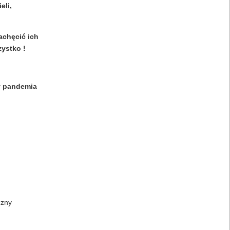
eli,
achęcić ich
ystko !
y pandemia
czny