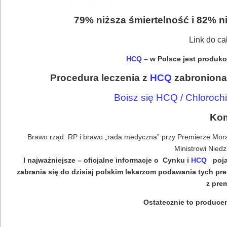
79% niższa śmiertelność i 82% n
Link do ca
HCQ
– w Polsce jest produk
Procedura leczenia z
HCQ
zabroniona 
Boisz się HCQ / Chlorochi
Kom
Brawo rząd RP i brawo „rada medyczna” przy Premierze Moraw
Ministrowi Nied
I najważniejsze – oficjalne informacje o Cynku i
HCQ
pojaw
zabrania się do dzisiaj polskim lekarzom podawania tych pre
z pre
Ostatecznie to produce