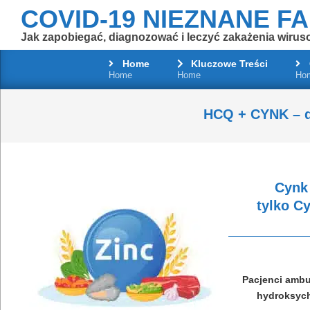
Skip
COVID-19 NIEZNANE F
to
Jak zapobiegać, diagnozować i leczyć zakażenia wirus
content
Home
Kluczowe Treści
Home
Home
Ho
HCQ + CYNK – d
Cynk 
tylko C
Pacjenci ambu
hydroksych