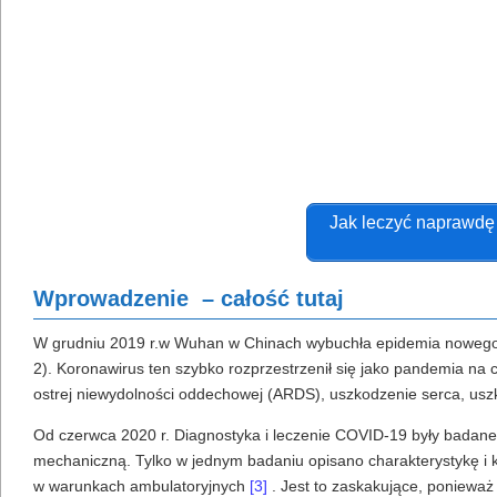
Jak leczyć naprawdę s
Wprowadzenie – całość tutaj
W grudniu 2019 r.w Wuhan w Chinach wybuchła epidemia nowego
2). Koronawirus ten szybko rozprzestrzenił się jako pandemia na
ostrej niewydolności oddechowej (ARDS), uszkodzenie serca, uszk
Od czerwca 2020 r. Diagnostyka i leczenie COVID-19 były badane p
mechaniczną. Tylko w jednym badaniu opisano charakterystykę i
w warunkach ambulatoryjnych
[3]
. Jest to zaskakujące, ponieważ