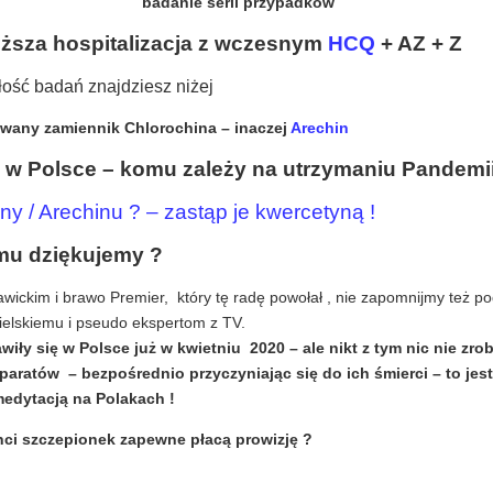
badanie serii przypadków
iższa hospitalizacja z wczesnym
HCQ
+ AZ + Z
łość badań znajdziesz niżej
owany zamiennik Chlorochina – inaczej
Arechin
w Polsce – komu zależy na utrzymaniu Pandemii
ny / Arechinu ? – zastąp je kwercetyną !
u dziękujemy ?
ickim i brawo Premier, który tę radę powołał , nie zapomnijmy też p
zielskiemu i pseudo ekspertom z TV.
iły się w Polsce już w kwietniu 2020 – ale nikt z tym nic nie zrob
paratów – bezpośrednio przyczyniając się do ich śmierci – to je
medytacją na Polakach !
nci szczepionek zapewne płacą prowizję ?