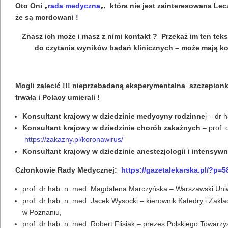
Oto Oni „
rada medyczna
„, która nie jest zainteresowana Lec
że są mordowani !
Znasz ich może i masz z nimi kontakt ?
Przekaż im ten teks
do czytania wyników badań klinicznych – może mają ko
Mogli zalecić !!! nieprzebadaną eksperymentalna szczepion
trwała i Polacy umierali !
Konsultant krajowy w dziedzinie medycyny rodzinne
j – dr
Konsultant krajowy w dziedzinie chorób zakaźnych
– prof. 
https://zakazny.pl/koronawirus/
Konsultant krajowy w dziedzinie anestezjologii i intensywne
Członkowie Rady Medycznej:
https://gazetalekarska.pl/?p=5
prof. dr hab. n. med. Magdalena Marczyńska – Warszawski Uni
prof. dr hab. n. med. Jacek Wysocki – kierownik Katedry i Zakł
w Poznaniu,
prof. dr hab. n. med. Robert Flisiak – prezes Polskiego Towar