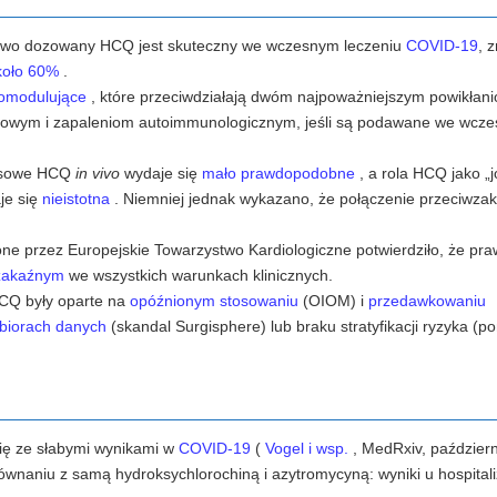
łowo dozowany HCQ jest skuteczny we wczesnym leczeniu
COVID-19
, 
koło 60%
.
nomodulujące
, które przeciwdziałają dwóm najpoważniejszym powikłani
rowym i zapaleniom autoimmunologicznym, jeśli są podawane we wcz
rusowe HCQ
in vivo
wydaje się
mało prawdopodobne
, a rola HCQ jako „
je się
nieistotna
. Niemniej jednak wykazano, że połączenie przeciwz
ne przez Europejskie Towarzystwo Kardiologiczne potwierdziło, że pra
 zakaźnym
we wszystkich warunkach klinicznych.
CQ
były oparte na
opóźnionym stosowaniu
(OIOM) i
przedawkowaniu
zbiorach danych
(skandal Surgisphere) lub braku stratyfikacji ryzyka (p
się ze słabymi wynikami w
COVID-19
(
Vogel i wsp.
, MedRxiv, październ
ównaniu z samą hydroksychlorochiną i azytromycyną: wyniki u hospita