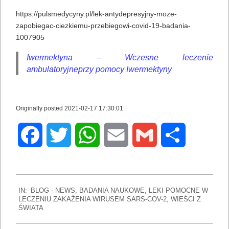
https://pulsmedycyny.pl/lek-antydepresyjny-moze-
zapobiegac-ciezkiemu-przebiegowi-covid-19-badania-
1007905
Iwermektyna – Wczesne leczenie
ambulatoryjneprzy pomocy Iwermektyny
Originally posted 2021-02-17 17:30:01.
Facebook
Twitter
WhatsApp
Email
Gmail
Share
2022-
IN:
BLOG - NEWS
,
BADANIA NAUKOWE
,
LEKI POMOCNE W
07-
LECZENIU ZAKAŻENIA WIRUSEM SARS-COV-2
,
WIEŚCI Z
16
ŚWIATA