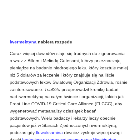
Iwermektyna
nabiera rozpędu
Coraz więcej dowodów staje się trudnych do zignorowania –
a wraz z Billem i Melindą Gatesami, którzy przeznaczają
pieniądze na badanie niedrogiego leku, który kosztuje mniej
niż 5 dolarów za leczenie i który znajduje się na liście
podstawowych leków Światowej Organizacji Zdrowia, rośnie
zainteresowanie.
TrialSite
przeprowadził kronikę badań
nad iwermektyną na całym świecie i organizacji, takich jak
Front Line COVID-19 Critical Care Alliance (FLCCC), aby
wygenerować metaanalizy dziesiątek badań
podstawowych. Wielu badaczy i lekarzy leczy obecnie
pacjentów już w Stanach Zjednoczonych iwermektyną,
podczas gdy
fluwoksamina
również zyskuje więcej uwagi
dzięki
badaniom przeprowadzonym przez Washington