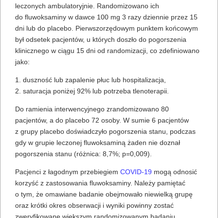
leczonych ambulatoryjnie. Randomizowano ich
do fluwoksaminy w dawce 100 mg 3 razy dziennie przez 15
dni lub do placebo. Pierwszorzędowym punktem końcowym
był odsetek pacjentów, u których doszło do pogorszenia
klinicznego w ciągu 15 dni od randomizacji, co zdefiniowano
jako:
1. duszność lub zapalenie płuc lub hospitalizacja,
2. saturacja poniżej 92% lub potrzeba tlenoterapii.
Do ramienia interwencyjnego zrandomizowano 80
pacjentów, a do placebo 72 osoby. W sumie 6 pacjentów
z grupy placebo doświadczyło pogorszenia stanu, podczas
gdy w grupie leczonej fluwoksaminą żaden nie doznał
pogorszenia stanu (różnica: 8,7%; p=0,009).
Pacjenci z łagodnym przebiegiem
COVID-19
mogą odnosić
korzyść z zastosowania fluwoksaminy. Należy pamiętać
o tym, że omawiane badanie obejmowało niewielką grupę
oraz krótki okres obserwacji i wyniki powinny zostać
zweryfikowane większym randomizowanym badaniu