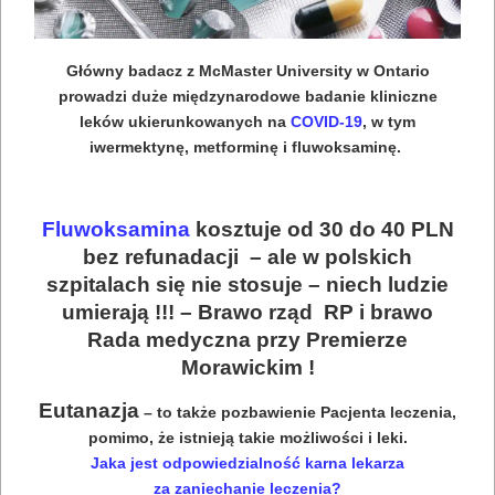
Główny badacz z McMaster University w Ontario
prowadzi duże międzynarodowe badanie kliniczne
leków ukierunkowanych na
COVID-19
, w tym
iwermektynę, metforminę i fluwoksaminę.
Fluwoksamina
kosztuje od 30 do 40 PLN
bez refunadacji – ale w polskich
szpitalach się nie stosuje – niech ludzie
umierają !!! – Brawo rząd RP i brawo
Rada medyczna przy Premierze
Morawickim !
Eutanazja
– to także pozbawienie Pacjenta leczenia,
pomimo, że istnieją takie możliwości i leki.
Jaka jest odpowiedzialność karna lekarza
za zaniechanie leczenia?