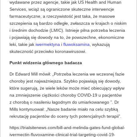
wydawane przez agencje, takie jak US Health and Human
Services, wciąż są ograniczone skuteczne interwencje
farmaceutyczne, a rzeczywistość jest taka, że ​​masowe
szczepienia są bardzo odległe, zwłaszcza w krajach o niskim
i średnim dochodzie (LMIC). Istnieje pilna potrzeba leczenia
i pojawiają się dowody na to, że powszechne, ekonomiczne
leki, takie jak
iwermektyna
i
fluwoksamina
, wykazują
skuteczność przeciwko koronawirusowi.
Punkt widzenia głównego badacza
Dr Edward Mill mówił: „Potrzeba leczenia we wczesnej fazie
choroby jest najważniejsza. Szybko pojawiają się dowody,
które sugerują, że wiele leków może mieć obiecujący wpływ
na zmniejszenie ciężkości choroby COVID-19 u pacjentów
z chorobą o nasileniu łagodnym do umiarkowanego ”. Dr
Mills kontynuował: „Nasze badanie miało na celu szybką
rekrutację pacjentów do oceny tych potencjalnych terapii”.
https://trialsitenews.com/bill-and-melinda-gates-fund-global-
ivermectin-fluvoxamine-clinical-trial-targeting-covid-19-