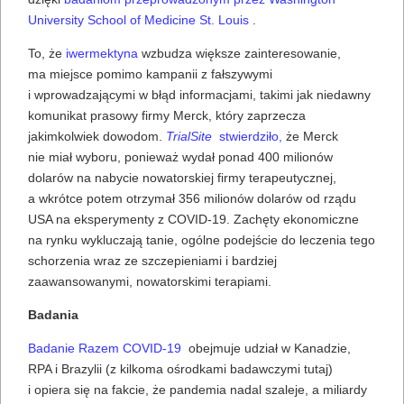
University School of Medicine St. Louis
.
To, że
iwermektyna
wzbudza większe zainteresowanie,
ma miejsce pomimo kampanii z fałszywymi
i wprowadzającymi w błąd informacjami, takimi jak niedawny
komunikat prasowy firmy Merck, który zaprzecza
jakimkolwiek dowodom.
TrialSite
stwierdziło,
że Merck
nie miał wyboru, ponieważ wydał ponad 400 milionów
dolarów na nabycie nowatorskiej firmy terapeutycznej,
a wkrótce potem otrzymał 356 milionów dolarów od rządu
USA na eksperymenty z COVID-19. Zachęty ekonomiczne
na rynku wykluczają tanie, ogólne podejście do leczenia tego
schorzenia wraz ze szczepieniami i bardziej
zaawansowanymi, nowatorskimi terapiami.
Badania
Badanie Razem COVID-19
obejmuje udział w Kanadzie,
RPA i Brazylii (z kilkoma ośrodkami badawczymi tutaj)
i opiera się na fakcie, że pandemia nadal szaleje, a miliardy