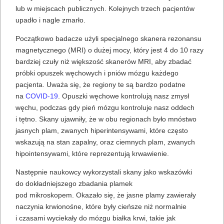
lub w miejscach publicznych. Kolejnych trzech pacjentów
upadło i nagle zmarło.
Początkowo badacze użyli specjalnego skanera rezonansu
magnetycznego (MRI) o dużej mocy, który jest 4 do 10 razy
bardziej czuły niż większość skanerów MRI, aby zbadać
próbki opuszek węchowych i pniów mózgu każdego
pacjenta. Uważa się, że regiony te są bardzo podatne
na
COVID-19
. Opuszki węchowe kontrolują nasz zmysł
węchu, podczas gdy pień mózgu kontroluje nasz oddech
i tętno. Skany ujawniły, że w obu regionach było mnóstwo
jasnych plam, zwanych hiperintensywami, które często
wskazują na stan zapalny, oraz ciemnych plam, zwanych
hipointensywami, które reprezentują krwawienie.
Następnie naukowcy wykorzystali skany jako wskazówki
do dokładniejszego zbadania plamek
pod mikroskopem. Okazało się, że jasne plamy zawierały
naczynia krwionośne, które były cieńsze niż normalnie
i czasami wyciekały do ​​mózgu białka krwi, takie jak