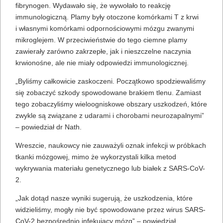
fibrynogen. Wydawało się, że wywołało to reakcję
immunologiczną. Plamy były otoczone komórkami T z krwi
i własnymi komórkami odpornościowymi mózgu zwanymi
mikroglejem. W przeciwieństwie do tego ciemne plamy
zawierały zarówno zakrzepłe, jak i nieszczelne naczynia
krwionośne, ale nie miały odpowiedzi immunologicznej.
„Byliśmy całkowicie zaskoczeni. Początkowo spodziewaliśmy
się zobaczyć szkody spowodowane brakiem tlenu. Zamiast
tego zobaczyliśmy wieloogniskowe obszary uszkodzeń, które
zwykle są związane z udarami i chorobami neurozapalnymi”
– powiedział dr Nath.
Wreszcie, naukowcy nie zauważyli oznak infekcji w próbkach
tkanki mózgowej, mimo że wykorzystali kilka metod
wykrywania materiału genetycznego lub białek z SARS-CoV-
2.
„Jak dotąd nasze wyniki sugerują, że uszkodzenia, które
widzieliśmy, mogły nie być spowodowane przez wirus SARS-
CoV-2 bezpośrednio infekujący mózg” – powiedział