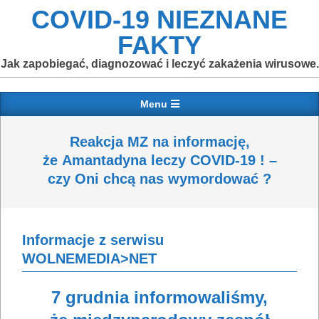
Skip
COVID-19 NIEZNANE
to
FAKTY
content
Jak zapobiegać, diagnozować i leczyć zakażenia wirusowe.
Primary
Menu
Navigation
Menu
Reakcja MZ na informację,
że Amantadyna leczy COVID-19 ! –
czy Oni chcą nas wymordować ?
Informacje z serwisu
WOLNEMEDIA>NET
7 grudnia informowaliśmy,