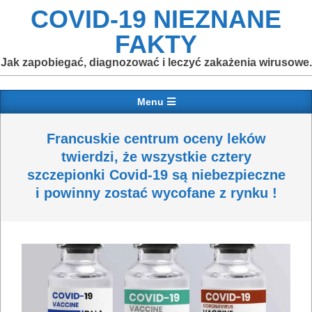
Skip
COVID-19 NIEZNANE
to
FAKTY
content
Jak zapobiegać, diagnozować i leczyć zakażenia wirusowe.
Primary
Menu
Navigation
Menu
Francuskie centrum oceny leków
twierdzi, że wszystkie cztery
szczepionki Covid-19 są niebezpieczne
i powinny zostać wycofane z rynku !