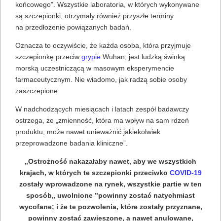
końcowego”. Wszystkie laboratoria, w których wykonywane
są szczepionki, otrzymały również przyszłe terminy
na przedłożenie powiązanych badań.
Oznacza to oczywiście, że każda osoba, która przyjmuje
szczepionkę przeciw
grypie
Wuhan, jest ludzką świnką
morską uczestniczącą w masowym eksperymencie
farmaceutycznym. Nie wiadomo, jak radzą sobie osoby
zaszczepione.
W nadchodzących miesiącach i latach zespół badawczy
ostrzega, że ​​„zmienność, która ma wpływ na sam rdzeń
produktu, może nawet unieważnić jakiekolwiek
przeprowadzone badania kliniczne”.
„Ostrożność nakazałaby nawet, aby we wszystkich
krajach, w których te szczepionki przeciwko
COVID-19
zostały wprowadzone na rynek, wszystkie partie w ten
sposób„ uwolnione ”powinny zostać natychmiast
wycofane; i że te pozwolenia, które zostały przyznane,
powinny zostać zawieszone, a nawet anulowane,