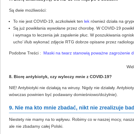
Są dwie możliwości:
To nie jest COVID-19, aczkolwiek ten
lek
również działa na grypę
Są już powikłania wywołane przez chorobę. W COVID-19 powikła
i wymaga to leczenia jak zapalenie płuc. W poszukiwania ognis
ucho’ i/lub wykonać zdjęcie RTG dobrze opisane przez radiolog
Podobne Treści :
Maski na twarz stanowią poważne zagrożenie d
Wid
8. Biorę antybiotyk, czy wyleczy mnie z COVID-19?
NIE! Antybiotyki nie działają na wirusy. Nigdy nie działały. Antyb
wówczas powinien być podawany domieśniowo/dożylnie).
9. Nie ma kto mnie zbadać, nikt nie zrealizuje b
Niestety nie mamy na to wpływu. Robimy co w naszej mocy, nasza
ale nie zbadamy całej Polski.