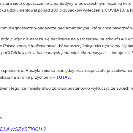
ku stara się o dopuszczenie amantadyny w powszechnym leczeniu koro
20 roku udokumentował ponad 100 przypadków wyleczeń z COVID-19, a 
ntrum diagnostyczno-badawcze nad amantadyną, które chce otworzyć w
róby, więc nie naraża się pacjentów na uszczerbek na zdrowiu lub utr
w Polsce zacząć funkcjonować. W pierwszej kolejności będziemy się sk
w poCOVIDowych, a także innych jednostek chorobowych
– dodaje lek.
h sponsorów. Ruszyła zbiórka pieniędzy oraz rozpoczęto poszukiwanie
ikatu na stronie przychodni –
TUTAJ
.
wem tego, że ministerstwo zdrowia postanowiło wykluczyć ze swoich 
in
 DLA WSZYSTKICH ?