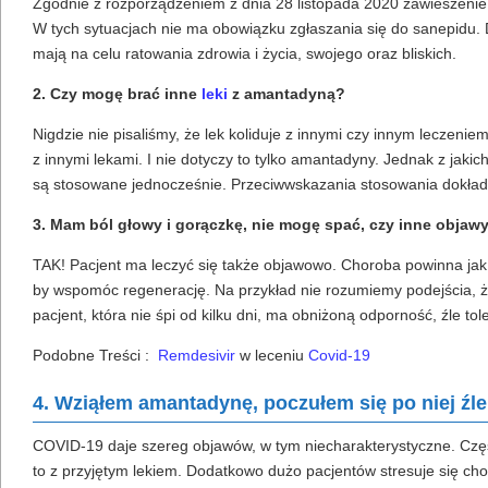
Zgodnie z rozporządzeniem z dnia 28 listopada 2020 zawieszenie k
W tych sytuacjach nie ma obowiązku zgłaszania się do sanepidu. 
mają na celu ratowania zdrowia i życia, swojego oraz bliskich.
2. Czy mogę brać inne
leki
z amantadyną?
Nigdzie nie pisaliśmy, że lek koliduje z innymi czy innym leczeni
z innymi lekami. I nie dotyczy to tylko amantadyny. Jednak z jak
są stosowane jednocześnie. Przeciwwskazania stosowania dokładni
3. Mam ból głowy i gorączkę, nie mogę spać, czy inne objawy
TAK! Pacjent ma leczyć się także objawowo. Choroba powinna jak
by wspomóc regenerację. Na przykład nie rozumiemy podejścia, 
pacjent, która nie śpi od kilku dni, ma obniżoną odporność, źle tol
Podobne Treści :
Remdesivir
w leceniu
Covid-19
4. Wziąłem amantadynę, poczułem się po niej źle 
COVID-19 daje szereg objawów, w tym niecharakterystyczne. Częst
to z przyjętym lekiem. Dodatkowo dużo pacjentów stresuje się ch