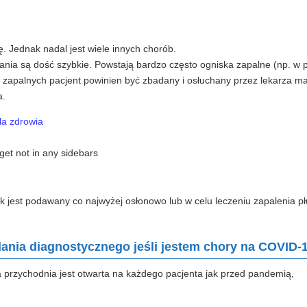
. Jednak nadal jest wiele innych chorób.
nia są dość szybkie. Powstają bardzo często ogniska zapalne (np. w 
k zapalnych pacjent powinien być zbadany i osłuchany przez lekarza m
a.
la zdrowia
get not in any sidebars
iotyk jest podawany co najwyżej osłonowo lub w celu leczeniu zapalenia p
adania diagnostycznego jeśli jestem chory na COVID-1
 przychodnia jest otwarta na każdego pacjenta jak przed pandemią,