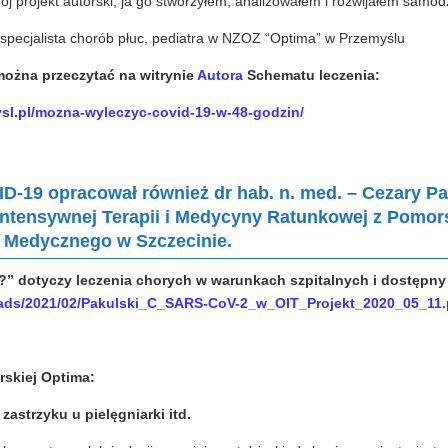
ój projekt autorski, ja go stworzyłem, analizowałem i rozwijałem samodz
specjalista chorób płuc, pediatra w NZOZ “Optima” w Przemyślu
można przeczytać na witrynie
Autora
Schematu leczenia:
ysl.pl/mozna-wyleczyc-covid-19-w-48-godzin/
-19 opracował również dr hab. n. med. – Cezary Pa
, Intensywnej Terapii i Medycyny Ratunkowej z Pomor
 Medycznego w Szczecinie.
?” dotyczy leczenia chorych w warunkach szpitalnych i dostępny 
ploads/2021/02/Pakulski_C_SARS-CoV-2_w_OIT_Projekt_2020_05_11.
rskiej Optima:
astrzyku u pielęgniarki itd.