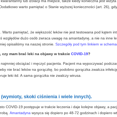
warantanny lub izolacji ma miejsce, także kiedy konieczna jest wizyta 
Dodatkowo warto pamiętać o Stanie wyższej konieczności (art. 26), gd
em. Warto pamiętać, że większość leków nie jest testowana pod kątem int
ichś względów dużo osób zwraca uwagę na amantadynę, a nie na inne lek
ej opisaliśmy na naszej stronie.
Szczegóły pod tym linkiem w schema
, czy mam brać leki na objawy w trakcie
COVID-19
?
 najmniej obciążać i męczyć pacjenta. Pacjent ma wypoczywać podcza
żeby nie brać leków na gorączkę, bo podobno gorączka zwalcza infekc
eruje leki itd. A sama gorączka nie zwalczy wirusa.
(wymioty, skoki ciśnienia i wiele innych).
o COVID-19 postępuje w trakcie leczenia i daje kolejne objawy, a pacj
orobą.
Amantadyna
wysyca się dopiero po 48-72 godzinach i dopiero w