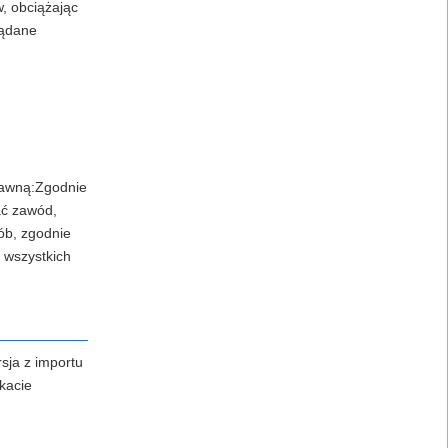
, obciążając
żądane
prawną:Zgodnie
ać zawód,
ób, zgodnie
 wszystkich
sja z importu
kacie