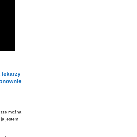
 lekarzy
 ponownie
awsze można
 ja jestem