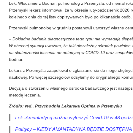
Lek. Włodzimierz Bodnar, pulmonolog z Przemyśla, od niemal ro
Przemyski lekarz informował, że w okresie luty-październik 20
kolejnego dnia do tej listy dopisywanych było po kilkanaście osób.
Przemyski pulmonolog w grudniu postanowił utworzyć własne ce
–
Dokładne badania diagnostyczne tego typu nie wymagają ślepej p
W obecnej sytuacji uważam, że taki niezależny ośrodek powinien 
na skuteczności leczenia amantadyną w COVID-19 oraz zespołó
Bodnar.
Lekarz z Przemyśla zaapelował o zgłaszanie się do niego chętnyc
naukowej. Po więcej szczegółów odsyłamy do oryginalnego komun
Decyzja o stworzeniu własnego ośrodka badawczego jest następst
metodę leczenia.
Źródło: red., Przychodnia Lekarska Optima w Przemyślu
Lek -Amantadyną można wyleczyć Covid-19 w 48 godz
Politycy – KIEDY AMANTADYNA BĘDZIE DOSTĘPNA