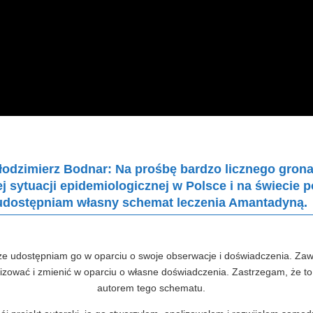
łodzimierz Bodnar:
Na prośbę bardzo licznego grona
nej sytuacji epidemiologicznej w Polsce i na świecie
udostępniam własny
schemat leczenia Amantadyną.
e udostępniam go w oparciu o swoje obserwacje i doświadczenia. Z
izować i zmienić w oparciu o własne doświadczenia. Zastrzegam, że to
autorem tego schematu.