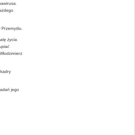
nawirusa.
każdego
 Przemyślu.
atę życia.
upiać
 Włodzimierz
 kadry
badań jego