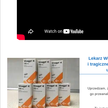
Lekarz W
i tragicz
Uprzedzam, ż
go przeanal