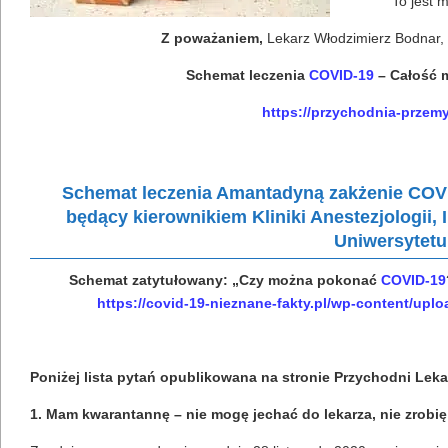
To jest m
Z poważaniem,
Lekarz Włodzimierz Bodnar, 
Schemat leczenia
COVID-19
–
Całość 
https://przychodnia-przem
Schemat leczenia Amantadyną zakżenie COVID
będący kierownikiem Kliniki Anestezjologii
Uniwersytetu
Schemat zatytułowany: „Czy można pokonać
COVID-19
https://covid-19-nieznane-fakty.pl/wp-content/u
Poniżej lista pytań opublikowana na stronie Przychodni Leka
1. Mam kwarantannę – nie mogę jechać do lekarza, nie zrobię z