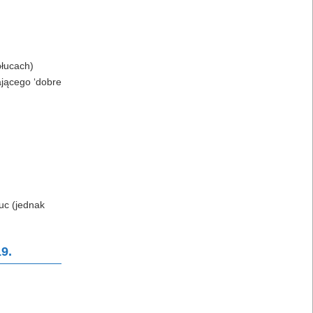
płucach)
ającego ‘dobre
łuc (jednak
9.