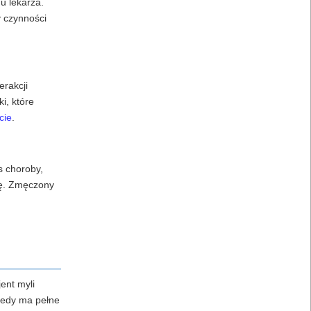
u lekarza.
y czynności
erakcji
i, które
cie
.
s choroby,
ję. Zmęczony
ent myli
tedy ma pełne