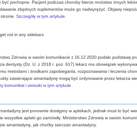
e być pochopne. Pacjent podczas choroby bierze mnóstwo innych leków
. Podawanie zbędnych suplementów może go nadwyrężyć. Objawy niepo
stronie.
Szczegóły w tym artykule
.
get not in any sidebars
isterstwo Zdrowia w swoim komunikacie z 16.12.2020 podało podstawę 
karza dentysty (Dz. U. z 2018 r. poz. 617) lekarz ma obowiązek wykonyw
mu metodami i środkami zapobiegania, rozpoznawania i leczenia chor
rodukty zawierające amantadynę mogą być ordynowane przez lekarza we
ny komunikat i wnioski w tym artykule
amantadyny jest ponownie dostępny w aptekach, jednak musi to być wer
ie wszystkie apteki go zamówiły. Ministerstwo Zdrowia w swoim komuni
adzie amantadynę, jak choćby siarczan amantadyny.