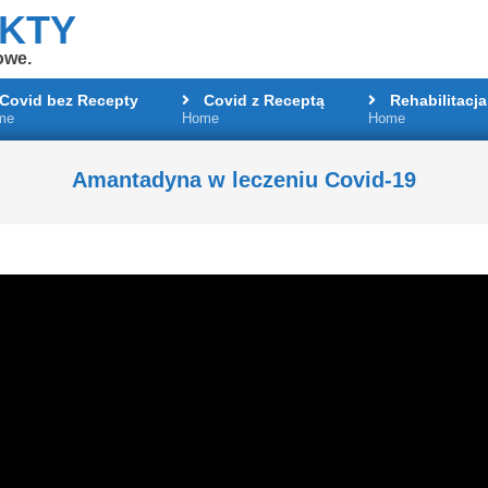
AKTY
owe.
Covid bez Recepty
Covid z Receptą
Rehabilitacja
me
Home
Home
Primary
Navigation
Menu
Amantadyna w leczeniu Covid-19