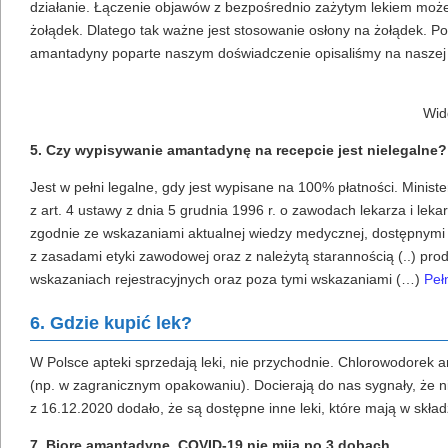
działanie. Łączenie objawów z bezpośrednio zażytym lekiem moż
żołądek. Dlatego tak ważne jest stosowanie osłony na żołądek
amantadyny poparte naszym doświadczenie opisaliśmy na naszej 
Wid
5. Czy wypisywanie amantadynę na recepcie jest nielegalne?
Jest w pełni legalne, gdy jest wypisane na 100% płatności. Min
z art. 4 ustawy z dnia 5 grudnia 1996 r. o zawodach lekarza i le
zgodnie ze wskazaniami aktualnej wiedzy medycznej, dostępnymi 
z zasadami etyki zawodowej oraz z należytą starannością (..) p
wskazaniach rejestracyjnych oraz poza tymi wskazaniami (…)
Peł
6. Gdzie kupić lek?
W Polsce apteki sprzedają leki, nie przychodnie. Chlorowodorek 
(np. w zagranicznym opakowaniu). Docierają do nas sygnały, że n
z 16.12.2020 dodało, że są dostępne inne leki, które mają w skł
7. Biorę amantadynę, COVID-19 nie mija po 3 dobach.