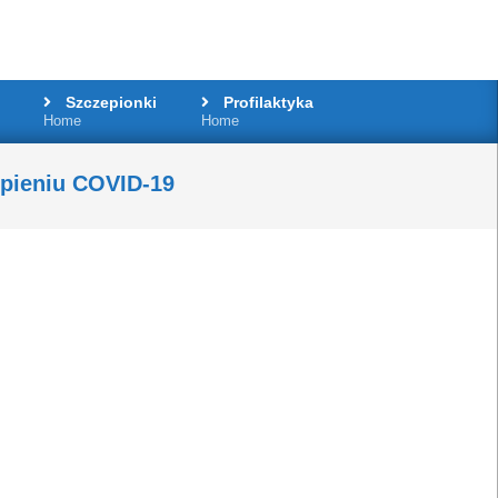
Szczepionki
Profilaktyka
Home
Home
epieniu COVID-19